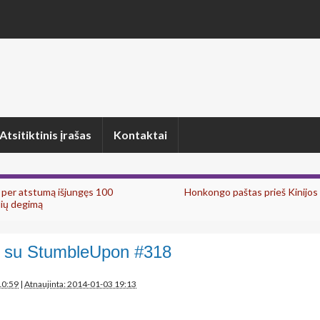
Atsitiktinis įrašas
Kontaktai
s per atstumą išjungęs 100
Honkongo paštas prieš Kinijos p
ių degimą
 su StumbleUpon #318
n
10:59
|
Atnaujinta: 2014-01-03 19:13