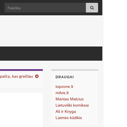
Search for:
aštą , kas greičiau
DRAUGAI
topzone.lt
milvis.lt
Mantas Malcius
Lietuviški komiksai
Aš ir Knyga
Laimės kūdikis