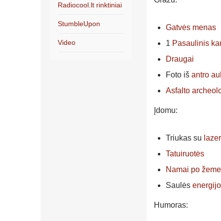
Radiocool.lt rinktiniai
StumbleUpon
Gatvės menas
Video
1
Pasaulinis ka
Draugai
Foto iš
antro au
Asfalto archeol
Įdomu:
Triukas su
laze
Tatuiruotės
Namai po žeme
Saulės
energij
Humoras: