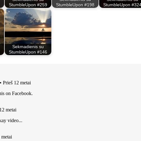
StumbleUpon #259
StumbleUpon #198
StumbleUpon #32
Sekmadienis su
StumbleUpon #146