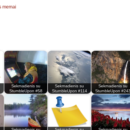
ės memai
Sekmadienis su
Sekmadienis su
Sekmadienis su
StumbleUpon #58
StumbleUpon #114
StumbleUpon #24
Sekmadienis su
Sekmadienis su
Sekmadienis su