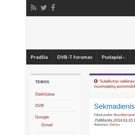
Pradžia
DVB-T forumas
Puslapiai
Sulaikytas vaikina
TEMOS
nuomojamų automobil
Daikčiukai
Sekmadienis
DVB
Filed under
StumbleUpo
Google
Publikuota: 2014-01-05 
Autorius:
Darius
Gmail