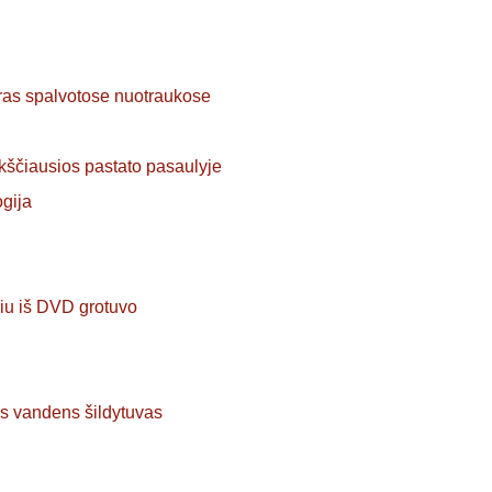
ras spalvotose nuotraukose
kščiausios pastato pasaulyje
ogija
riu iš DVD grotuvo
os vandens šildytuvas