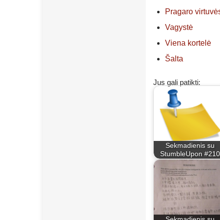
Pragaro virtuv
Vagystė
Viena kortelė
Šalta
Jus gali patikti:
Sekmadienis su
StumbleUpon #210
Sekmadienis su