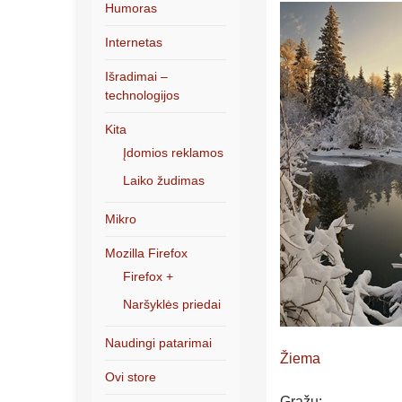
Humoras
Internetas
Išradimai –
technologijos
Kita
Įdomios reklamos
Laiko žudimas
Mikro
Mozilla Firefox
Firefox +
Naršyklės priedai
Naudingi patarimai
Žiema
Ovi store
Gražu: