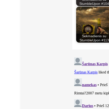
StumbleUpon #104
Sekmadienis su
StumbleUpon #113