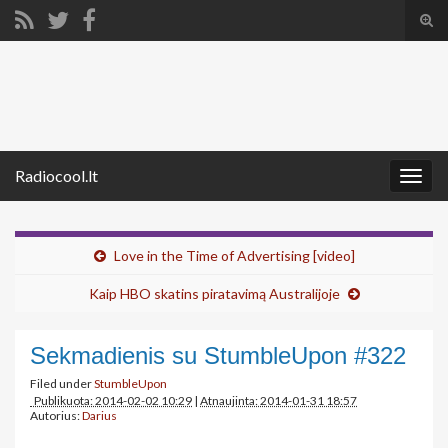
Tog
sear
Search for:
for
Radiocool.lt
Togg
navig
Love in the Time of Advertising [video]
Kaip HBO skatins piratavimą Australijoje
Sekmadienis su StumbleUpon #322
Filed under
StumbleUpon
Publikuota: 2014-02-02 10:29
|
Atnaujinta: 2014-01-31 18:57
Autorius:
Darius