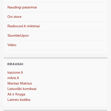
Naudingi patarimai
Ovi store
Radiocool.lt rinktiniai
StumbleUpon
Video
DRAUGAI
topzone.lt
milvis.lt
Mantas Malcius
Lietuviški komiksai
Aš ir Knyga
Laimės kūdikis