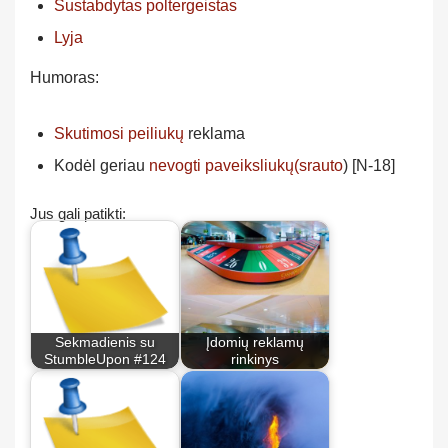
Sustabdytas poltergeistas
Lyja
Humoras:
Skutimosi peiliukų
reklama
Kodėl geriau
nevogti paveiksliukų(srauto
) [N-18]
Jus gali patikti:
Sekmadienis su
Įdomių reklamų
StumbleUpon #124
rinkinys