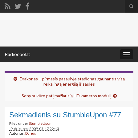
Tog
sear
Search for:
for
Radiocool.lt
Togg
navig
Drakonas – pirmasis pasaulyje stadionas gaunantis visą
reikalingą energiją iš saulės
Sony sukūrė patį mažiausią HD kameros modulį
Sekmadienis su StumbleUpon #77
Filed under
StumbleUpon
Publikuota: 2009-05-17 22:13
Autorius:
Darius