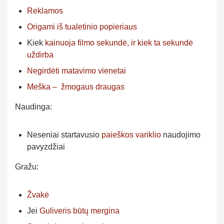
Reklamos
Origami iš tualetinio popieriaus
Kiek
kainuoja filmo sekundė, ir kiek ta sekundė
uždirba
Negirdėti matavimo vienetai
Meška – žmogaus draugas
Naudinga:
Neseniai startavusio
paieškos variklio
naudojimo
pavyzdžiai
Gražu:
Žvakė
Jei
Guliveris būtų mergina