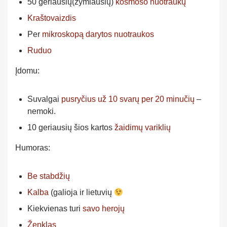
50 geriausių(žymiausių)
kosmoso nuotraukų
Kraštovaizdis
Per
mikroskopą darytos nuotraukos
Ruduo
Įdomu:
Suvalgai
pusryčius už 10 svarų per 20 minučių
–
nemoki.
10 geriausių šios kartos
žaidimų variklių
Humoras:
Be stabdžių
Kalba
(galioja ir lietuvių
Kiekvienas turi
savo herojų
Ženklas