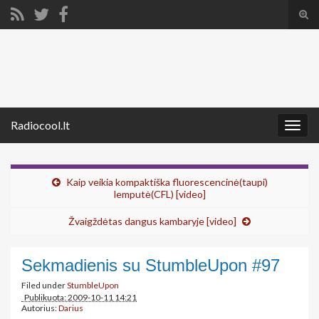
Tog
sear
Search for:
for
Radiocool.lt
Togg
navig
Kaip veikia kompaktiška fluorescencinė(taupi)
lemputė(CFL) [video]
Žvaigždėtas dangus kambaryje [video]
Sekmadienis su StumbleUpon #97
Filed under
StumbleUpon
Publikuota: 2009-10-11 14:21
Autorius:
Darius