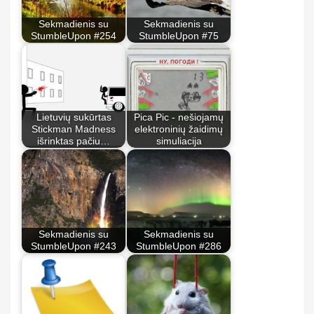
Sekmadienis su
Sekmadienis su
StumbleUpon #254
StumbleUpon #75
Lietuvių sukūrtas
Pica Pic - nešiojamų
Stickman Madness
elektroninių žaidimų
išrinktas pačiu…
simuliacija
Sekmadienis su
Sekmadienis su
StumbleUpon #243
StumbleUpon #286