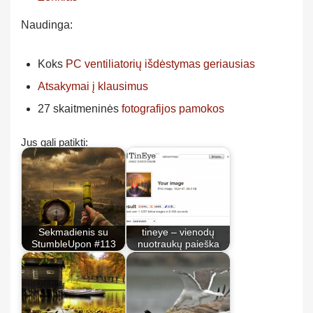
Naudinga:
Koks
PC ventiliatorių išdėstymas geriausias
Atsakymai į klausimus
27 skaitmeninės
fotografijos pamokos
Jus gali patikti:
Sekmadienis su
tineye – vienodų
StumbleUpon #113
nuotraukų paieška