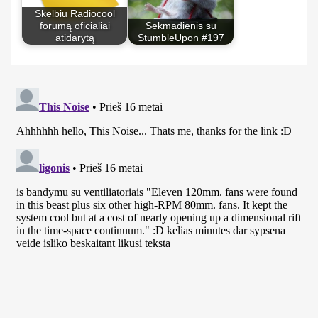
Skelbiu Radiocool
forumą oficialiai
Sekmadienis su
atidarytą
StumbleUpon #197