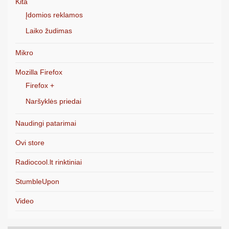
Kita
Įdomios reklamos
Laiko žudimas
Mikro
Mozilla Firefox
Firefox +
Naršyklės priedai
Naudingi patarimai
Ovi store
Radiocool.lt rinktiniai
StumbleUpon
Video