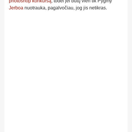
photoshop konkursą
, todėl jei būtų vien tik Pygmy
Jerboa
nuotrauka, pagalvočiau, jog jis netikras.