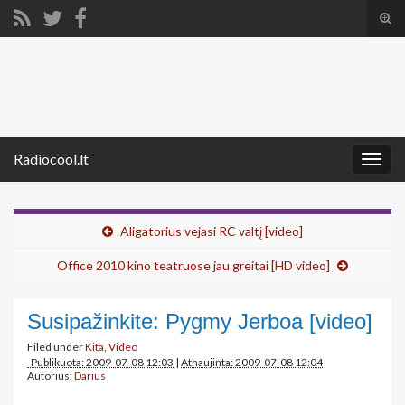
Tog
sear
Search for:
for
Radiocool.lt
Togg
navig
Aligatorius vejasi RC valtį [video]
Office 2010 kino teatruose jau greitai [HD video]
Susipažinkite: Pygmy Jerboa [video]
Filed under
Kita
,
Video
Publikuota: 2009-07-08 12:03
|
Atnaujinta: 2009-07-08 12:04
Autorius:
Darius