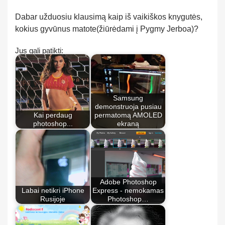
Dabar užduosiu klausimą kaip iš vaikiškos knygutės,
kokius gyvūnus matote(žiūrėdami į Pygmy Jerboa)?
Jus gali patikti:
Samsung
demonstruoja pusiau
Kai perdaug
permatomą AMOLED
photoshop...
ekraną
Adobe Photoshop
Labai netikri iPhone
Express - nemokamas
Rusijoje
Photoshop…