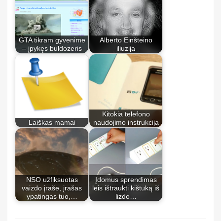
GTA tikram gyvenime
Alberto Einšteino
– įpykęs buldozeris
iliuzija
Kitokia telefono
Laiškas mamai
naudojimo instrukcija
NSO užfiksuotas
Įdomus sprendimas
vaizdo įraše, įrašas
leis ištraukti kištuką iš
ypatingas tuo,…
lizdo…