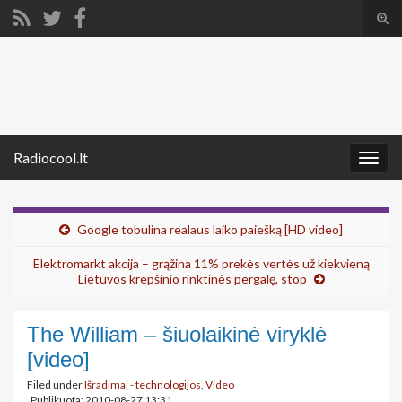
Tog
sear
Search for:
for
Radiocool.lt
Togg
navig
Google tobulina realaus laiko paiešką [HD video]
Elektromarkt akcija – grąžina 11% prekės vertės už kiekvieną
Lietuvos krepšinio rinktinės pergalę, stop
The William – šiuolaikinė viryklė
[video]
Filed under
Išradimai - technologijos
,
Video
Publikuota: 2010-08-27 13:31