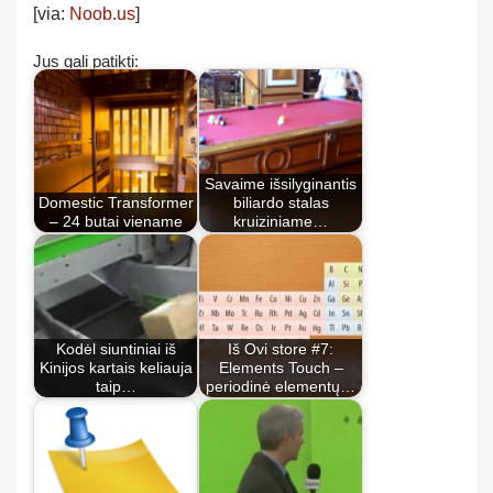
[via:
Noob.us
]
Jus gali patikti:
Savaime išsilyginantis
Domestic Transformer
biliardo stalas
– 24 butai viename
kruiziniame…
Kodėl siuntiniai iš
Iš Ovi store #7:
Kinijos kartais keliauja
Elements Touch –
taip…
periodinė elementų…