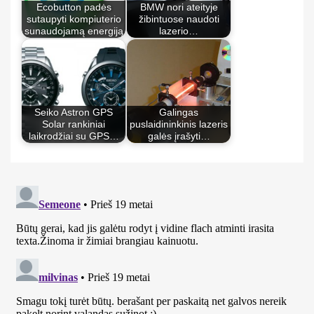
Ecobutton padės
BMW nori ateityje
sutaupyti kompiuterio
žibintuose naudoti
sunaudojamą energiją
lazerio…
Seiko Astron GPS
Galingas
Solar rankiniai
puslaidininkinis lazeris
laikrodžiai su GPS…
galės įrašyti…