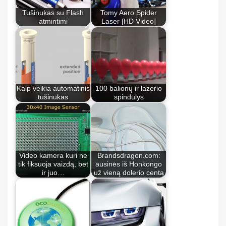
Tušinukas su Flash
Tomy Aero Spider
atmintimi
Laser [HD Video]
Kaip veikia automatinis
100 balionų ir lazerio
tušinukas
spindulys
Video kamera kuri ne
Brandsdragon.com:
tik fiksuoja vaizdą, bet
ausinės iš Honkongo
ir juo…
už vieną dolerio centą