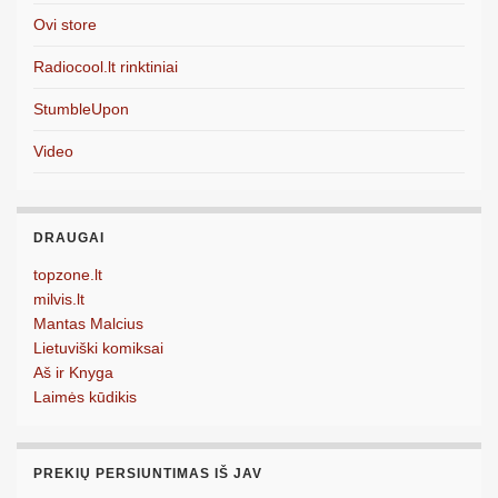
Ovi store
Radiocool.lt rinktiniai
StumbleUpon
Video
DRAUGAI
topzone.lt
milvis.lt
Mantas Malcius
Lietuviški komiksai
Aš ir Knyga
Laimės kūdikis
PREKIŲ PERSIUNTIMAS IŠ JAV