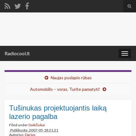
Tog
sear
Search for:
for
Radiocool.lt
Togg
navig
Naujas puslapio rūbas
Automobilis – voras. Turite pamatyti!
Tušinukas projektuojantis laiką
lazerio pagalba
Filed under
Daikčiukai
Publikuota: 2007-05-18 21:21
Autorius:
Darius