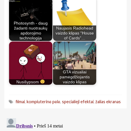
Photosynth - daug
žadanti nuotraukų
Naujasis Radiohead
apdorojimo
vaizdo klipas “House
technologija
of Cards”…
GTA vizualiai
pamėgdžiojantis
Nusišypsom
vaizdo klipas
filmai
,
kompiuterinė pėlė
,
specialieji efektai
,
žalias ekranas