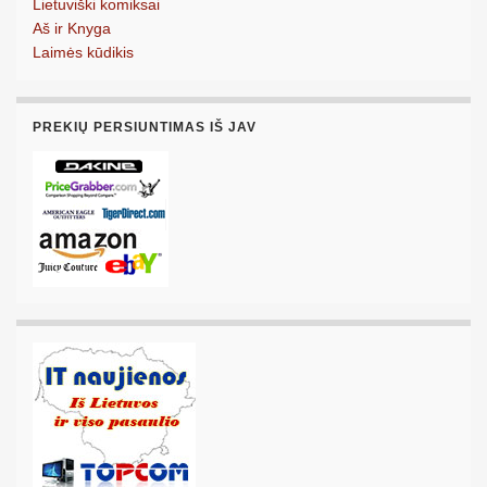
Lietuviški komiksai
Aš ir Knyga
Laimės kūdikis
PREKIŲ PERSIUNTIMAS IŠ JAV