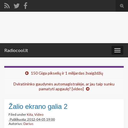
Tog
sear
Search for:
for
Radiocool.lt
Togg
navig
150 Giga pikselių ir 1 milijardas žvaigždžių
Dviratininko gaudynės automagistralėje, ar jau taip sunku
pamatyti apgaulę? [video]
Žalio ekrano galia 2
Filed under
Kita
,
Video
Publikuota: 2012-04-05 19:00
Autorius:
Darius