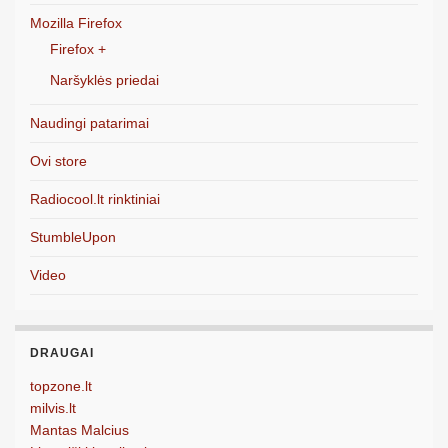
Mozilla Firefox
Firefox +
Naršyklės priedai
Naudingi patarimai
Ovi store
Radiocool.lt rinktiniai
StumbleUpon
Video
DRAUGAI
topzone.lt
milvis.lt
Mantas Malcius