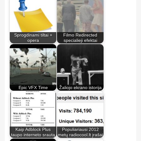
Sprogdinami tiltai +
Filmo Redirected
opera
specialieji efektai
Epic VFX Time
Žaliojo ekrano istorija
Kaip Adblock Plus
Populiariausi 2012
taupo interneto srautą
metų radiocool.lt įrašai