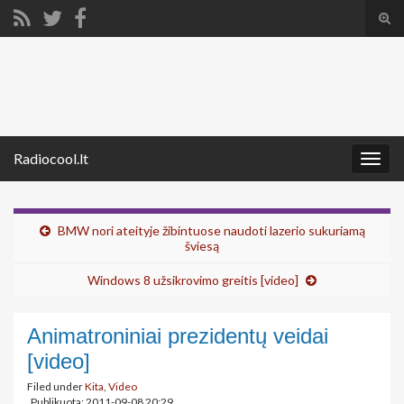
Tog
sear
Search for:
for
Radiocool.lt
Togg
navig
BMW nori ateityje žibintuose naudoti lazerio sukuriamą
šviesą
Windows 8 užsikrovimo greitis [video]
Animatroniniai prezidentų veidai
[video]
Filed under
Kita
,
Video
Publikuota: 2011-09-08 20:29