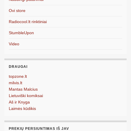
Ovi store
Radiocool.lt rinktiniai
StumbleUpon
Video
DRAUGAI
topzone.lt
milvis.lt
Mantas Malcius
Lietuviški komiksai
Aš ir Knyga
Laimės kūdikis
PREKIŲ PERSIUNTIMAS IŠ JAV