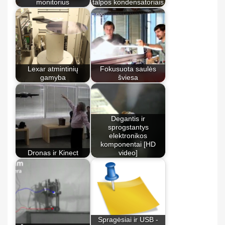
monitorius
talpos kondensatoriais
Lexar atmintinių
Fokusuota saulės
gamyba
šviesa
Degantis ir
sprogstantys
elektronikos
komponentai [HD
Dronas ir Kinect
video]
Spragėsiai ir USB -