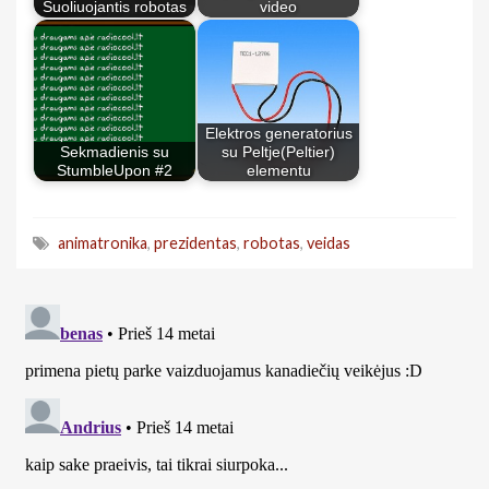
Šuoliuojantis robotas
video
Elektros generatorius
Sekmadienis su
su Peltje(Peltier)
StumbleUpon #2
elementu
animatronika
,
prezidentas
,
robotas
,
veidas