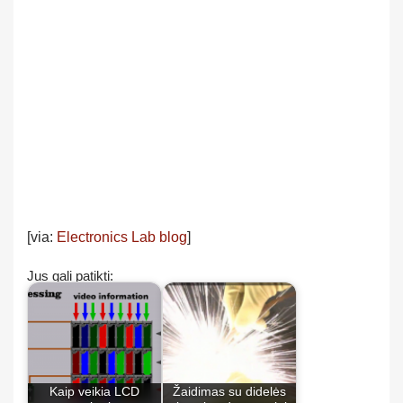
[via:
Electronics Lab blog
]
Jus gali patikti:
Kaip veikia LCD
Žaidimas su didelės