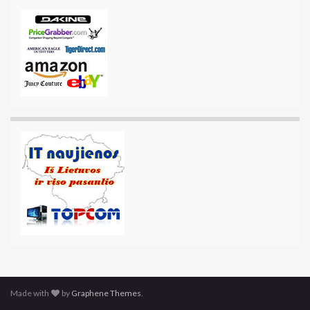
Made with
by
Graphene Themes
.