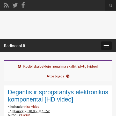
Tog
sear
Search for:
for
Radiocool.lt
Togg
navig
Kodėl skalbyklėje negalima skalbti plytų [video]
Atostogos
Degantis ir sprogstantys elektronikos
komponentai [HD video]
Filed under
Kita
,
Video
Publikuota: 2010-08-03 10:52
Autorius:
Darius