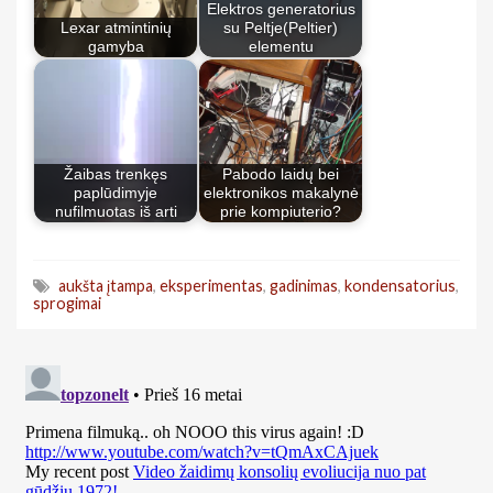
Elektros generatorius
Lexar atmintinių
su Peltje(Peltier)
gamyba
elementu
Žaibas trenkęs
Pabodo laidų bei
paplūdimyje
elektronikos makalynė
nufilmuotas iš arti
prie kompiuterio?
aukšta įtampa
,
eksperimentas
,
gadinimas
,
kondensatorius
,
sprogimai