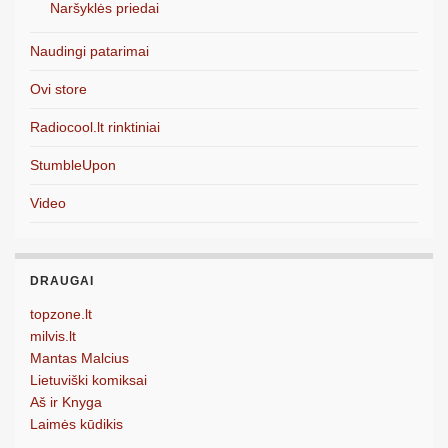
Naršyklės priedai
Naudingi patarimai
Ovi store
Radiocool.lt rinktiniai
StumbleUpon
Video
DRAUGAI
topzone.lt
milvis.lt
Mantas Malcius
Lietuviški komiksai
Aš ir Knyga
Laimės kūdikis