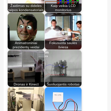
Žaidimas su didelės
Kaip veikia LCD
talpos kondensatoriais
monitorius
Animatroniniai
Fokusuota saulės
prezidentų veidai
šviesa
Dronas ir Kinect
Šuoliuojantis robotas