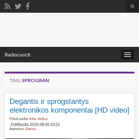
Tog
sear
Search for:
for
Radiocool.lt
Togg
navig
TAG:
SPROGIMAI
Degantis ir sprogstantys
elektronikos komponentai [HD video]
Filed under
Kita
,
Video
Publikuota: 2010-08-03 10:52
Autorius:
Darius