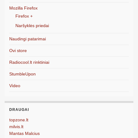
Mozilla Firefox
Firefox +
Naršyklės priedai
Naudingi patarimai
Ovi store
Radiocool.lt rinktiniai
StumbleUpon
Video
DRAUGAI
topzone.lt
milvis.lt
Mantas Malcius