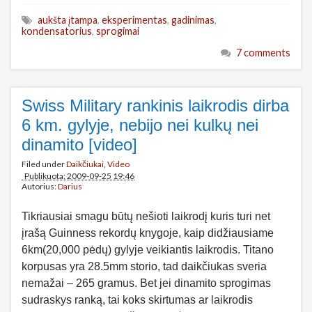
aukšta įtampa
,
eksperimentas
,
gadinimas
,
kondensatorius
,
sprogimai
7 comments
Swiss Military rankinis laikrodis dirba
6 km. gylyje, nebijo nei kulkų nei
dinamito [video]
Filed under
Daikčiukai
,
Video
Publikuota: 2009-09-25 19:46
Autorius:
Darius
Tikriausiai smagu būtų nešioti laikrodį kuris turi net
įrašą Guinness rekordų knygoje, kaip didžiausiame
6km(20,000 pėdų) gylyje veikiantis laikrodis. Titano
korpusas yra 28.5mm storio, tad daikčiukas sveria
nemažai – 265 gramus. Bet jei dinamito sprogimas
sudraskys ranką, tai koks skirtumas ar laikrodis