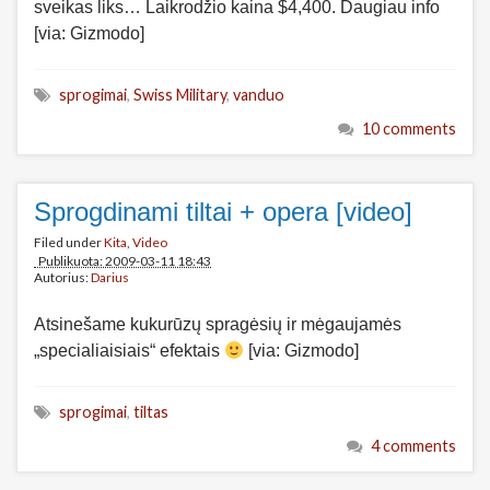
sveikas liks… Laikrodžio kaina $4,400. Daugiau info
[via: Gizmodo]
sprogimai
,
Swiss Military
,
vanduo
10 comments
Sprogdinami tiltai + opera [video]
Filed under
Kita
,
Video
Publikuota: 2009-03-11 18:43
Autorius:
Darius
Atsinešame kukurūzų spragėsių ir mėgaujamės
„specialiaisiais“ efektais
[via: Gizmodo]
sprogimai
,
tiltas
4 comments