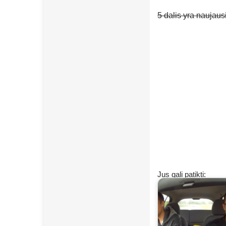
5 dalis yra naujausi
Jus gali patikti: