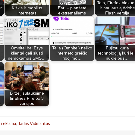
Taip, Firefox blokuo
r
Kiškis ir mobilus
Earl – planšetė
ir naujausią Adobe
internetas
ekstremaliems
Flash versiją
Omnitel bei Ežys
Telia (Omnitel) neliko
Fujitsu kuria
klientai gali siųsti
interneto greičio
technologiją kuri lei
nemokamus SMS…
ribojimo…
nukreipus…
Birželį sulauksime
finalinės Firefox 3
a
versijos
,
reklama
,
Tadas Vidmantas