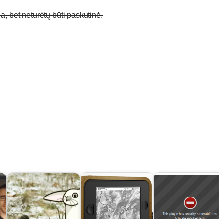
a, bet neturėtų būti paskutinė.