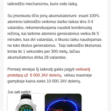
laikrodžio mechanizmu, kuris rodo laiką.
Su įmontuotu ličio jonų akumuliatoriumi esant 100%
atominio laikrodžio veikimui darbo laikas tėra 3-4
valandos, rekomenduojama naudoti kombinuotą
režimą, kai tarkime atominis generatorius veikia tik 5
minutes, kas dvi valandas, o likusiu laiku naudojamas
ne toks tikslus generatorius. Taip laikrodžio tikslumas
krinta iki 1 sekundės per 300 metų, tačiau
akumuliatorius dirba 28 valandas.
Pirmieji rėmėjai šį laikrodį galės įsigyti
veikiantį
prototipą už 6 000 JAV dolerių
, vėliau masinėje
gamyboje kaina sieks 10 000 JAV dolerių.
Jus gali patikti: