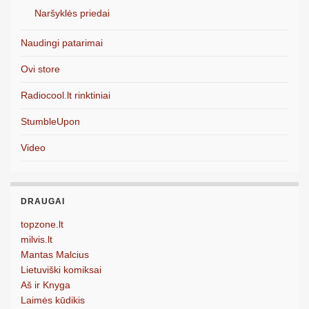
Naršyklės priedai
Naudingi patarimai
Ovi store
Radiocool.lt rinktiniai
StumbleUpon
Video
DRAUGAI
topzone.lt
milvis.lt
Mantas Malcius
Lietuviški komiksai
Aš ir Knyga
Laimės kūdikis