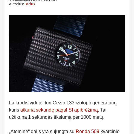
Autorius:
Darius
Laikrodis viduje turi Cezio 133 izotopo generatorių
kuris
atkuria sekundę pagal SI apibrėžimą
. Tai
užtikrina 1 sekundės tikslumą per 1000 metų.
„Atominė“ dalis yra sujungta su
Ronda 509
kvarcinio