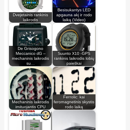
Besisukantys LED
Dvejetainis rankinis
apgauna akį ir rodo
laikrodis
laiką (Video)
De Grisogono
Meccanico dG –
Suunto X10 -GPS
mechaninis laikrodis
rankinis laikrodis lobių
su…
paieškai
Ferrolic: kai
Mechaninis laikrodis
feromagnetinis skystis
imituojantis CPU
rodo laiką