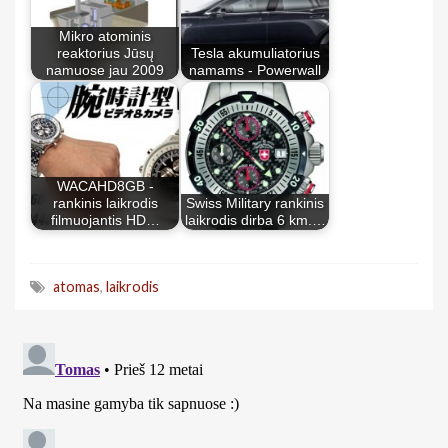
Mikro atominis
reaktorius Jūsų
Tesla akumuliatorius
namuose jau 2009
namams - Powerwall
WACAHD8GB -
rankinis laikrodis
Swiss Military rankinis
filmuojantis HD…
laikrodis dirba 6 km.…
atomas
,
laikrodis