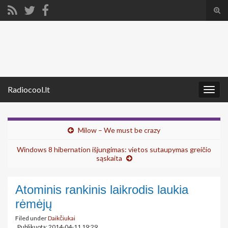
Tog
sear
Search for:
for
Radiocool.lt
Togg
navig
Milow – We must be crazy
Windows 8 hibernation išjungimas: vietos sutaupymas greičio
sąskaita
Atominis rankinis laikrodis laukia
rėmėjų
Filed under
Daikčiukai
Publikuota: 2014-04-11 19:29