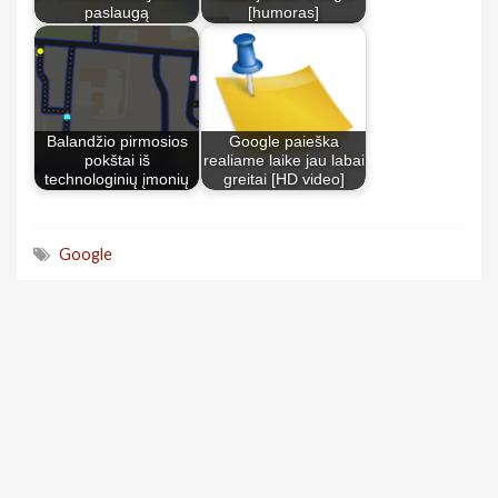
paslaugą
[humoras]
Balandžio pirmosios
Google paieška
pokštai iš
realiame laike jau labai
technologinių įmonių
greitai [HD video]
Google