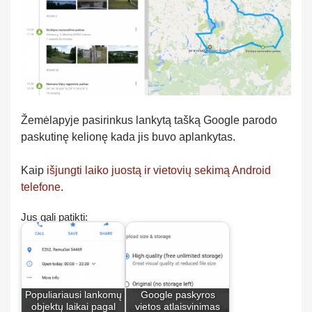
Žemėlapyje pasirinkus lankytą tašką Google parodo
paskutinę kelionę kada jis buvo aplankytas.
Kaip
išjungti laiko juostą ir vietovių sekimą Android
telefone
.
Jus gali patikti:
Populiariausi lankomų
Google paskyros
objektų laikai pagal
vietos atlaisvinimas