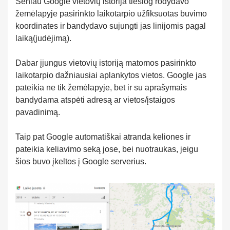
Seniau Google vietovių istorija tiesiog rodydavo
žemėlapyje pasirinkto laikotarpio užfiksuotas buvimo
koordinates ir bandydavo sujungti jas linijomis pagal
laiką(judėjimą).
Dabar įjungus vietovių istoriją matomos pasirinkto
laikotarpio dažniausiai aplankytos vietos. Google jas
pateikia ne tik žemėlapyje, bet ir su aprašymais
bandydama atspėti adresą ar vietos/įstaigos
pavadinimą.
Taip pat Google automatiškai atranda keliones ir
pateikia keliavimo seką jose, bei nuotraukas, jeigu
šios buvo įkeltos į Google serverius.