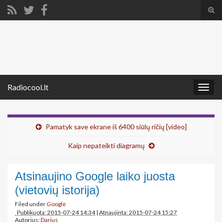
Tog
sear
Search for:
for
Radiocool.lt
Togg
navig
Pamatyk save ekrane iš 6400 siūlų ričių [video]
Kaip nepateikti diagramų
Atsinaujino Google laiko juosta
(vietovių istorija)
Filed under
Google
Publikuota: 2015-07-24 14:34
|
Atnaujinta: 2015-07-24 15:27
Autorius:
Darius