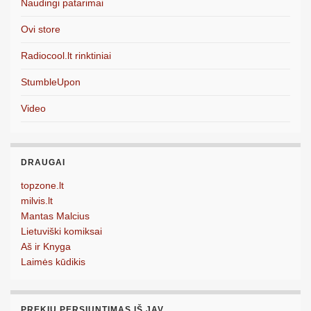
Naudingi patarimai
Ovi store
Radiocool.lt rinktiniai
StumbleUpon
Video
DRAUGAI
topzone.lt
milvis.lt
Mantas Malcius
Lietuviški komiksai
Aš ir Knyga
Laimės kūdikis
PREKIŲ PERSIUNTIMAS IŠ JAV