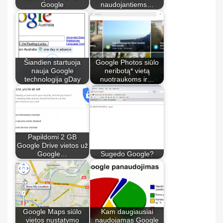
Google
naudojantiems…
Šiandien startuoja
Google Photos siūlo
nauja Google
neribotą* vietą
technologija gDay
nuotraukoms ir…
Papildomi 2 GB
Google Drive vietos už
Google…
Sugedo Google?
Google Maps siūlo
Kam daugiausiai
vietos nustatymo
naudojamas Google