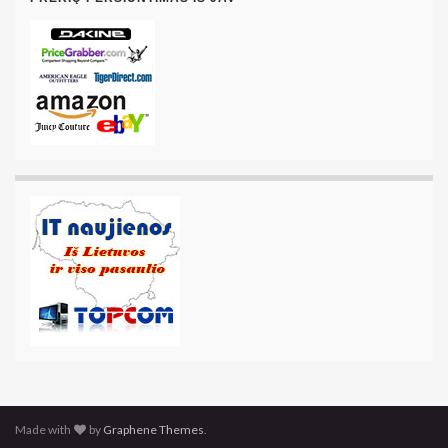
Made with
by
Graphene Themes
.