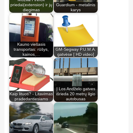
priedai(extension) ir jų
Guardium - metalinis
diegimas
karys
Kauno viešasis
transportas: rūšys,
GM-Segway P.U.M.A.
kainos,…
gatvėse [ HD video]
Į Los Andželo gatves
Kaip lituoti? - Litavimas
išrieda 20 metrų ilgio
pradedantiesiams
autobusas