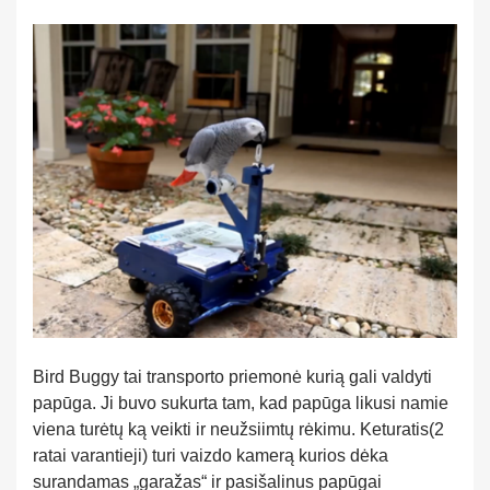
Bird Buggy tai transporto priemonė kurią gali valdyti
papūga. Ji buvo sukurta tam, kad papūga likusi namie
viena turėtų ką veikti ir neužsiimtų rėkimu. Keturatis(2
ratai varantieji) turi vaizdo kamerą kurios dėka
surandamas „garažas“ ir pasišalinus papūgai