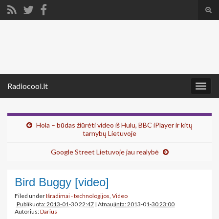
Tog
sear
Search for:
for
Radiocool.lt
Togg
navig
Hola – būdas žiūrėti video iš Hulu, BBC iPlayer ir kitų
tarnybų Lietuvoje
Google Street Lietuvoje jau realybė
Bird Buggy [video]
Filed under
Išradimai - technologijos
,
Video
Publikuota: 2013-01-30 22:47
|
Atnaujinta: 2013-01-30 23:00
Autorius:
Darius