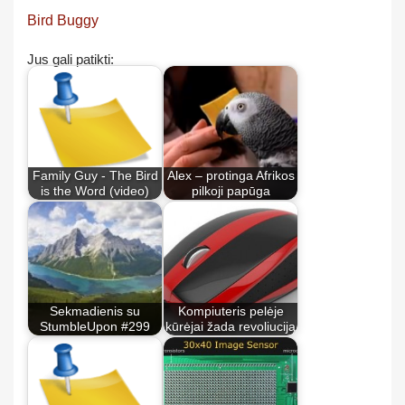
Bird Buggy
Jus gali patikti:
Family Guy - The Bird
Alex – protinga Afrikos
is the Word (video)
pilkoji papūga
Sekmadienis su
Kompiuteris pelėje
StumbleUpon #299
kūrėjai žada revoliuciją