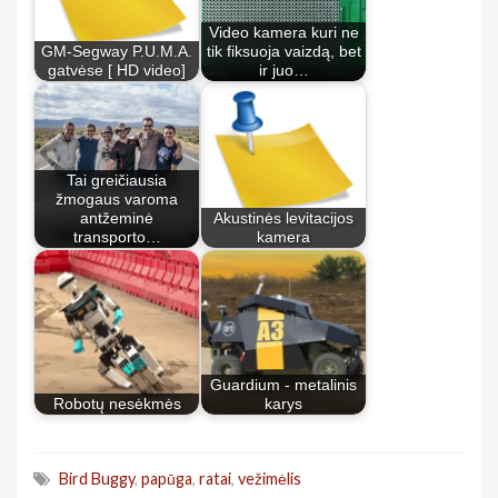
Video kamera kuri ne
GM-Segway P.U.M.A.
tik fiksuoja vaizdą, bet
gatvėse [ HD video]
ir juo…
Tai greičiausia
žmogaus varoma
antžeminė
Akustinės levitacijos
transporto…
kamera
Guardium - metalinis
Robotų nesėkmės
karys
Bird Buggy
,
papūga
,
ratai
,
vežimėlis