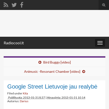
Tog
sear
Search for:
for
Radiocool.lt
Togg
navig
Bird Buggy [video]
Animusic -Resonant Chamber [video]
Google Street Lietuvoje jau realybė
Filed under
Kita
Publikuota: 2013-01-31 8:37
|
Atnaujinta: 2013-01-31 10:14
Autorius:
Darius