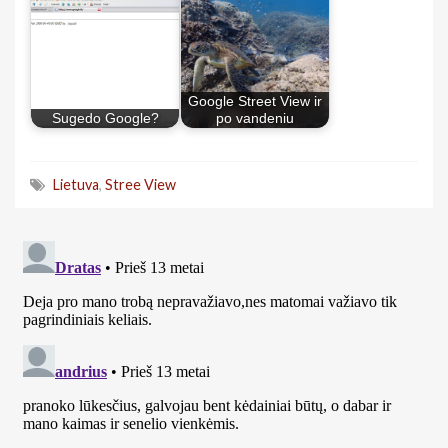
Google Street View ir
Sugedo Google?
po vandeniu
Lietuva
,
Stree View