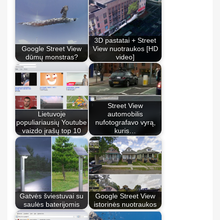
3D pastatai + Street
Google Street View
View nuotraukos [HD
dūmų monstras?
video]
Street View
Lietuvoje
automobilis
populiariausių Youtube
nufotografavo vyrą,
vaizdo įrašų top 10
kuris…
Gatvės šviestuvai su
Google Street View
saulės baterijomis
istorinės nuotraukos