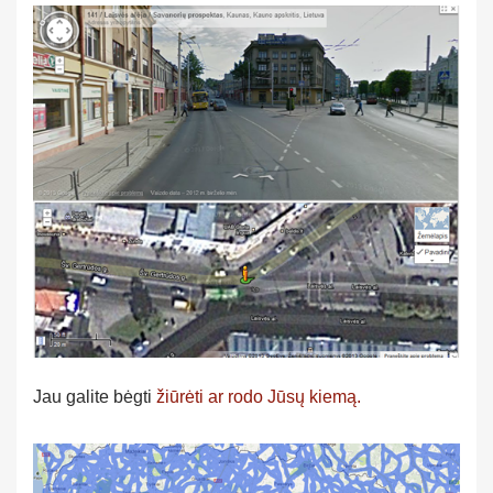
Jau galite bėgti
žiūrėti ar rodo Jūsų kiemą.