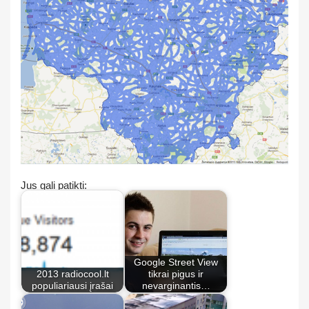
Jus gali patikti:
Google Street View
2013 radiocool.lt
tikrai pigus ir
populiariausi įrašai
nevarginantis…