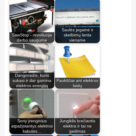
Saulės jegainė ir
SawStop - revoliucija
skelbimų lenta
darbo saugume
viename
Dangoraižis, kuris
sukasi ir dar gamina
Paukščiai ant elektros
elektros energiją
laidų
Sony įrenginius
Jungiklis krečiantis
atpažįstantys elektros
elektra ir tai ne
šakutės…
gedimas