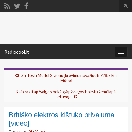
Tog
sear
Search for:
for
Radiocool.lt
Togg
navig
Su Tesla Model S vienu įkrovimu nuvažiuoti 728.7 km
[video]
Kaip rasti apžvalgos bokštą/apžvalgos bokštų žemėlapis
Lietuvoje
Britiško elektros kištuko privalumai
[video]
Filed under
Kita
,
Video