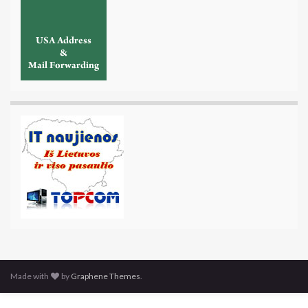
Made with
by
Graphene Themes
.