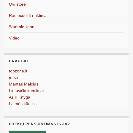
Ovi store
Radiocool.lt rinktiniai
StumbleUpon
Video
DRAUGAI
topzone.lt
milvis.lt
Mantas Malcius
Lietuviški komiksai
Aš ir Knyga
Laimės kūdikis
PREKIŲ PERSIUNTIMAS IŠ JAV