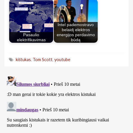
Intel pademostravo
belaidį elektros
Pasaulio
energijos perdavimo
elektrifikavimas
būdą
kištukas
,
Tom Scott
,
youtube