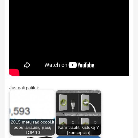
Jus gali patikti:
2015 metų radiocool.lt
populiariausių įrašų
Kam traukti kištuką ?
TOP 10
[koncepcija]