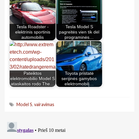
Tesla Roadster -
Tesla Model S
elektrinis sportinis
pagreitės vien tik dėl
automobilis
programinės…
Pateiktos
Toyota pristatė
elektromobilio Model S
serijinės gamybos
ataskaitos rodo The…
elektromobilį…
Model S
,
vairavimas