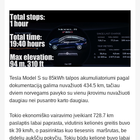
Tesla Model S su 85kWh talpos akumuliatoriumi pagal
dokumentaciją galima nuvažiuoti 434.5 km, tačiau
dviem norvegams pavyko su vienu įkrovimu nuvažiuoti
daugiau nei pusantro karto daugiau.
Tokio ekonomiško vairavimo įveikiant 728.7 km
paslaptis labai paprasta, vidutinis kelionės greitis buvo
tik 39 km/h, o pasirinktas kuo tiesesnis maršrutas, be
didelių aukščių pokyčių. Tokiu būdu kelionė buvo labai