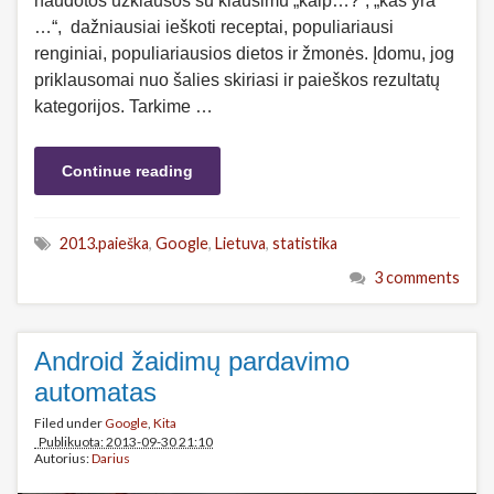
naudotos užklausos su klausimu „kaip…?“, „kas yra
…“, dažniausiai ieškoti receptai, populiariausi
renginiai, populiariausios dietos ir žmonės. Įdomu, jog
priklausomai nuo šalies skiriasi ir paieškos rezultatų
kategorijos. Tarkime …
Continue reading
2013.paieška
,
Google
,
Lietuva
,
statistika
3 comments
Android žaidimų pardavimo
automatas
Filed under
Google
,
Kita
Publikuota: 2013-09-30 21:10
Autorius:
Darius