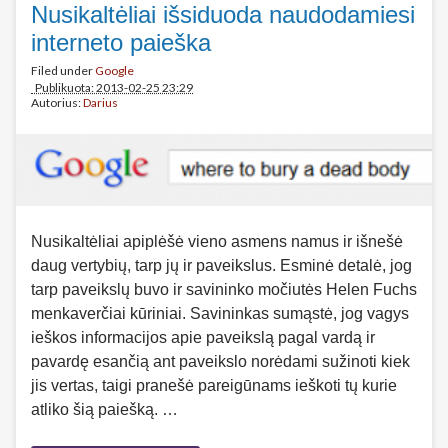
Nusikaltėliai išsiduoda naudodamiesi
interneto paieška
Filed under
Google
Publikuota: 2013-02-25 23:29
Autorius:
Darius
Nusikaltėliai apiplėšė vieno asmens namus ir išnešė
daug vertybių, tarp jų ir paveikslus. Esminė detalė, jog
tarp paveikslų buvo ir savininko močiutės Helen Fuchs
menkaverčiai kūriniai. Savininkas sumąstė, jog vagys
ieškos informacijos apie paveikslą pagal vardą ir
pavardę esančią ant paveikslo norėdami sužinoti kiek
jis vertas, taigi pranešė pareigūnams ieškoti tų kurie
atliko šią paiešką. …