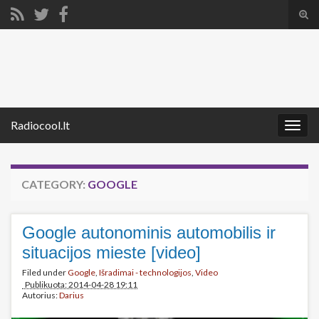
Tog
sear
Search for:
for
Radiocool.lt
Togg
navig
CATEGORY:
GOOGLE
Google autonominis automobilis ir
situacijos mieste [video]
Filed under
Google
,
Išradimai - technologijos
,
Video
Publikuota: 2014-04-28 19:11
Autorius:
Darius