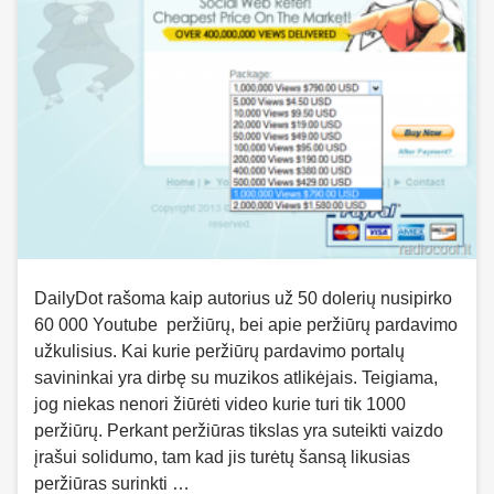
DailyDot rašoma kaip autorius už 50 dolerių nusipirko
60 000 Youtube peržiūrų, bei apie peržiūrų pardavimo
užkulisius. Kai kurie peržiūrų pardavimo portalų
savininkai yra dirbę su muzikos atlikėjais. Teigiama,
jog niekas nenori žiūrėti video kurie turi tik 1000
peržiūrų. Perkant peržiūras tikslas yra suteikti vaizdo
įrašui solidumo, tam kad jis turėtų šansą likusias
peržiūras surinkti …