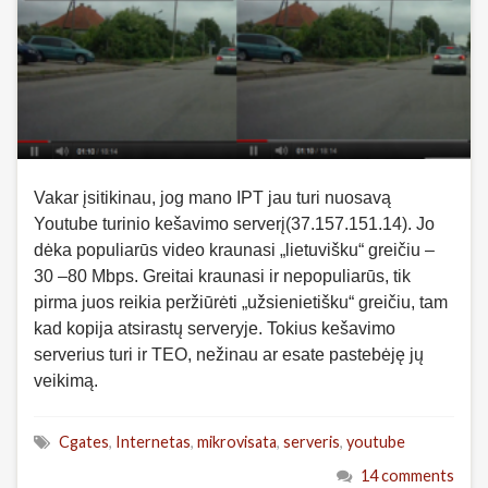
Vakar įsitikinau, jog mano IPT jau turi nuosavą
Youtube turinio kešavimo serverį(37.157.151.14). Jo
dėka populiarūs video kraunasi „lietuvišku“ greičiu –
30 –80 Mbps. Greitai kraunasi ir nepopuliarūs, tik
pirma juos reikia peržiūrėti „užsienietišku“ greičiu, tam
kad kopija atsirastų serveryje. Tokius kešavimo
serverius turi ir TEO, nežinau ar esate pastebėję jų
veikimą.
Cgates
,
Internetas
,
mikrovisata
,
serveris
,
youtube
14 comments