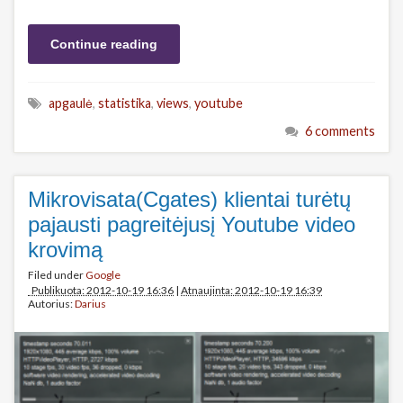
Continue reading
apgaulė
,
statistika
,
views
,
youtube
6 comments
Mikrovisata(Cgates) klientai turėtų
pajausti pagreitėjusį Youtube video
krovimą
Filed under
Google
Publikuota: 2012-10-19 16:36
|
Atnaujinta: 2012-10-19 16:39
Autorius:
Darius