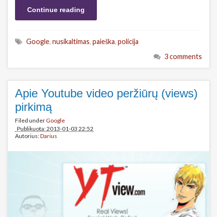
Continue reading
Google
,
nusikaltimas
,
paieška
,
policija
3 comments
Apie Youtube video peržiūrų (views)
pirkimą
Filed under
Google
Publikuota: 2013-01-03 22:52
Autorius:
Darius