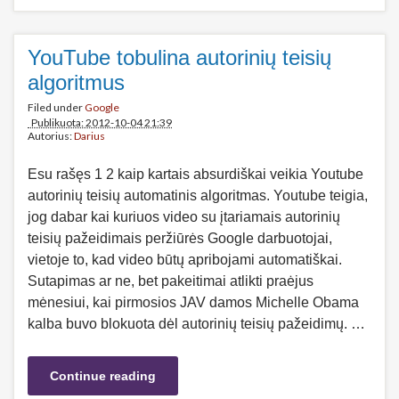
YouTube tobulina autorinių teisių
algoritmus
Filed under
Google
Publikuota: 2012-10-04 21:39
Autorius:
Darius
Esu rašęs 1 2 kaip kartais absurdiškai veikia Youtube
autorinių teisių automatinis algoritmas. Youtube teigia,
jog dabar kai kuriuos video su įtariamais autorinių
teisių pažeidimais peržiūrės Google darbuotojai,
vietoje to, kad video būtų apribojami automatiškai.
Sutapimas ar ne, bet pakeitimai atlikti praėjus
mėnesiui, kai pirmosios JAV damos Michelle Obama
kalba buvo blokuota dėl autorinių teisių pažeidimų. …
Continue reading