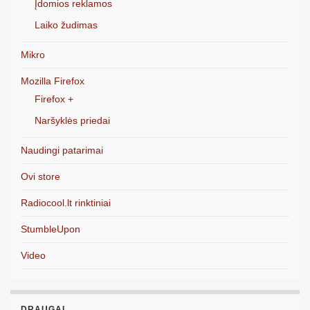
Įdomios reklamos
Laiko žudimas
Mikro
Mozilla Firefox
Firefox +
Naršyklės priedai
Naudingi patarimai
Ovi store
Radiocool.lt rinktiniai
StumbleUpon
Video
DRAUGAI