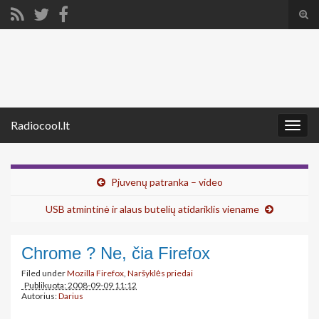
Tog
sear
Search for:
for
Radiocool.lt
Togg
navig
Pjuvenų patranka – video
USB atmintinė ir alaus butelių atidariklis viename
Chrome ? Ne, čia Firefox
Filed under
Mozilla Firefox
,
Naršyklės priedai
Publikuota: 2008-09-09 11:12
Autorius:
Darius