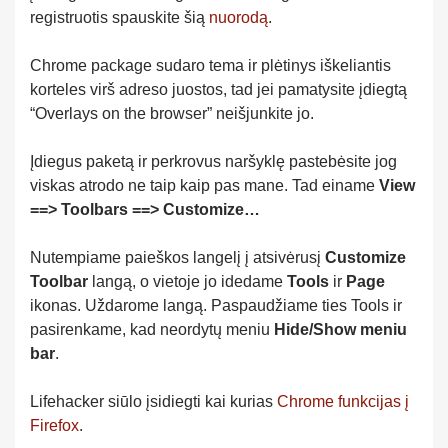
registruotis spauskite šią
nuorodą
.
Chrome package sudaro tema ir plėtinys iškeliantis
korteles virš adreso juostos, tad jei pamatysite įdiegtą
“Overlays on the browser” neišjunkite jo.
Įdiegus paketą ir perkrovus naršyklę pastebėsite jog
viskas atrodo ne taip kaip pas mane. Tad einame
View
==> Toolbars ==> Customize…
Nutempiame paieškos langelį į atsivėrusį
Customize
Toolbar
langą, o vietoje jo idedame
Tools
ir
Page
ikonas. Uždarome langą. Paspaudžiame ties Tools ir
pasirenkame, kad neordytų meniu
Hide/Show meniu
bar
.
Lifehacker siūlo įsidiegti kai kurias
Chrome funkcijas į
Firefox
.