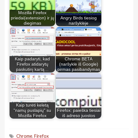
Mozilla Firefox
priedai(extension) ir jų
Angry Birds tiesiog
diegimas
naršyklėje
Kaip padaryti, kad
Chrome BETA
Firefox atidarytų
(naršyklė iš Google)
paskutinį kartą…
pirmas pasibandymas
Kaip turėti keletą
"namų puslapių" su
Firefox: paieška tiesiai
Mozilla Firefox
iš adreso juostos
Chrome
,
Firefox