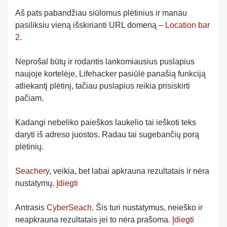
Aš pats pabandžiau siūlomus plėtinius ir manau
pasiliksiu vieną išskirianti URL domeną –
Location bar
2
.
Neprošal būtų ir rodantis lankomiausius puslapius
naujoje kortelėje, Lifehacker pasiūlė panašią funkciją
atliekantį plėtinį, tačiau puslapius reikia prisiskirti
pačiam.
Kadangi nebeliko paieškos laukelio tai ieškoti teks
daryti iš adreso juostos. Radau tai sugebančių porą
plėtinių.
Seachery
, veikia, bet labai apkrauna rezultatais ir nėra
nustatymų.
Įdiegti
Antrasis
CyberSeach
. Šis turi nustatymus, neieško ir
neapkrauna rezultatais jei to nėra prašoma.
Įdiegti