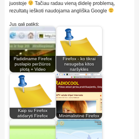
juostoje
Tačiau radau vieną didelę problemą,
rezultatų ieškoti naudojama angliška Google
Jus gali patikti:
Padidiname Firefox
Firefox - ko tikrai
puslapio peržiūros
nesugeba kitos
plotą + Video
naršyklės
Kaip su Firefox
atidaryti Firefox
Minimalistinė Firefox