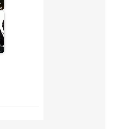
s
tą
nku
i