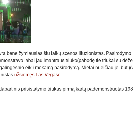
yra bene žymiausias šių laikų scenos iliuzionistas. Pasirodymo
onstravo labai jau įmantraus triuko(pabodę tie triukai su dėže,
 galingesnio eik į mokamą pasirodymą. Mielai nueičiau jei būtų(v
ionistas
užsiėmęs Las Vegase
.
dabartinis prisistatymo triukas pirmą kartą pademonstruotas 198