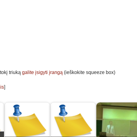
 tokį triuką
galite įsigyti įrangą
(ieškokite squeeze box)
is
]