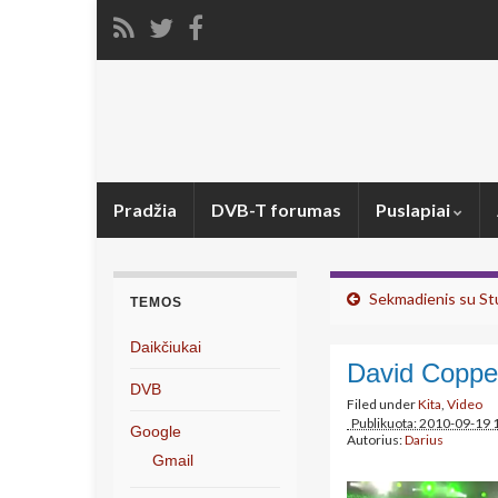
Pradžia
DVB-T forumas
Puslapiai
Sekmadienis su S
TEMOS
Daikčiukai
David Copper
DVB
Filed under
Kita
,
Video
Publikuota: 2010-09-19 
Google
Autorius:
Darius
Gmail