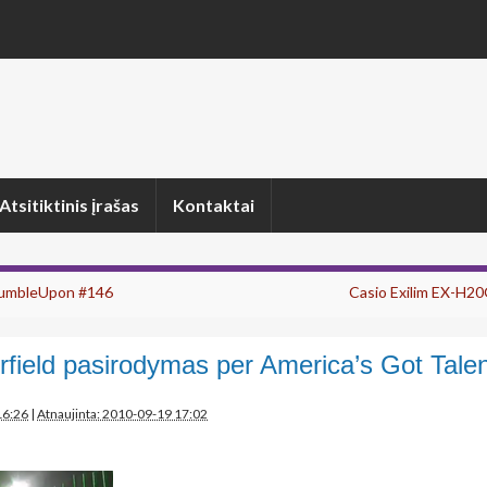
Atsitiktinis įrašas
Kontaktai
tumbleUpon #146
Casio Exilim EX-H2
field pasirodymas per America’s Got Talen
16:26
|
Atnaujinta: 2010-09-19 17:02