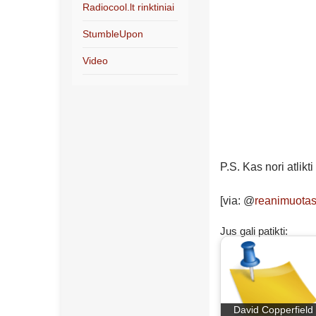
Radiocool.lt rinktiniai
StumbleUpon
Video
P.S. Kas nori atlikti
[via: @
reanimuotas
Jus gali patikti:
David Copperfield