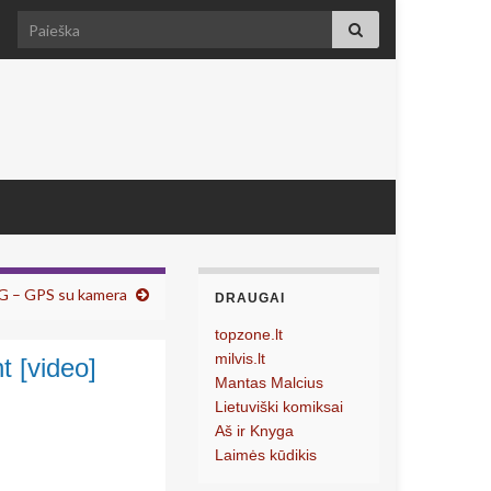
Search for:
0G – GPS su kamera
DRAUGAI
topzone.lt
milvis.lt
t [video]
Mantas Malcius
Lietuviški komiksai
Aš ir Knyga
Laimės kūdikis