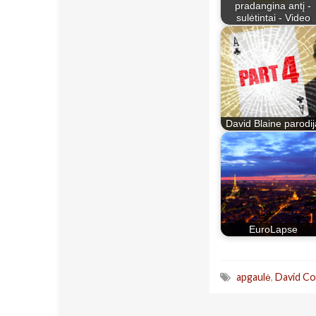
pradangina antį -
sulėtintai - Video
David Blaine parodij
EuroLapse
apgaulė
,
David Co