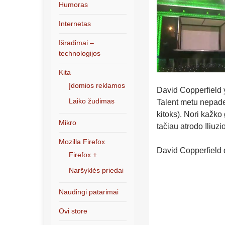
Humoras
Internetas
Išradimai –
technologijos
Kita
Įdomios reklamos
David Copperfield 
Laiko žudimas
Talent metu nepadem
kitoks). Nori kažko
Mikro
tačiau atrodo Iliuz
Mozilla Firefox
David Copperfield 
Firefox +
Naršyklės priedai
Naudingi patarimai
Ovi store