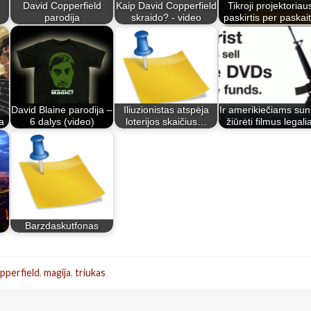
David Copperfield
Kaip David Copperfield
Tikroji projektoriau
parodija
skraido? - video
paskirtis per paskai
David Blaine parodija –
Iliuzionistas atspėja
Ir amerikiečiams su
a
6 dalys (video)
loterijos skaičius…
žiūrėti filmus legalia
Barzdaskutfonas
pperfield
,
magija
,
triukas