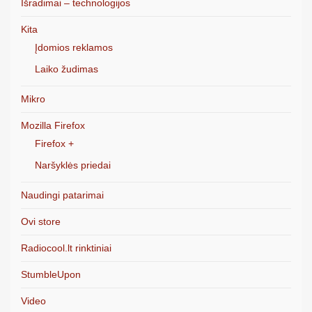
Išradimai – technologijos
Kita
Įdomios reklamos
Laiko žudimas
Mikro
Mozilla Firefox
Firefox +
Naršyklės priedai
Naudingi patarimai
Ovi store
Radiocool.lt rinktiniai
StumbleUpon
Video