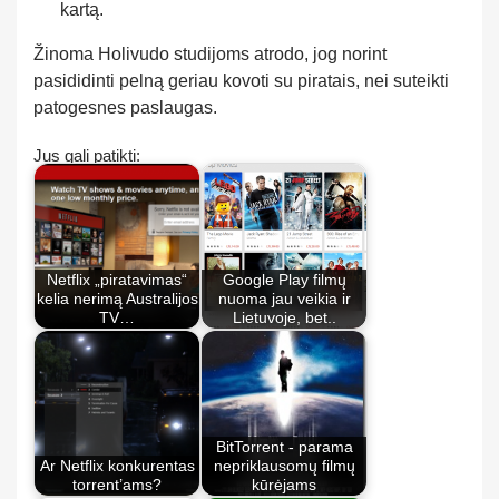
kartą.
Žinoma Holivudo studijoms atrodo, jog norint
pasididinti pelną geriau kovoti su piratais, nei suteikti
patogesnes paslaugas.
Jus gali patikti:
Netflix „piratavimas“
Google Play filmų
kelia nerimą Australijos
nuoma jau veikia ir
TV…
Lietuvoje, bet..
BitTorrent - parama
Ar Netflix konkurentas
nepriklausomų filmų
torrent’ams?
kūrėjams