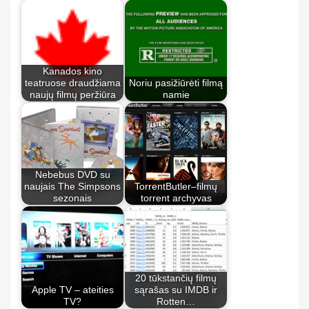
Kanados kino
teatruose draudžiama
Noriu pasižiūrėti filmą
naujų filmų peržiūra
namie
Nebebus DVD su
naujais The Simpsons
TorrentButler–filmų
sezonais
torrent archyvas
20 tūkstančių filmų
Apple TV – ateities
sąrašas su IMDB ir
TV?
Rotten…