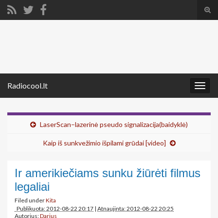
Tog
sear
Search for:
for
Radiocool.lt
Togg
navig
LaserScan–lazerinė pseudo signalizacija(baidyklė)
Kaip iš sunkvežimio išpilami grūdai [video]
Ir amerikiečiams sunku žiūrėti filmus
legaliai
Filed under
Kita
Publikuota: 2012-08-22 20:17
|
Atnaujinta: 2012-08-22 20:25
Autorius:
Darius