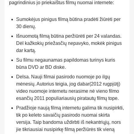
pagrindinius jo priekaištus filmų nuomai internete:
Sumokėjus pinigus filmą būtina pradėti žiūrėti per
30 dienų.
Išnuomotą filmą būtina peržiūrėti per 24 valandas.
Dėl kažkokių priežasčių nepavyko, mokėk pinigus
dar kartą.
Su filmu negaunamas papildomas turinys kuris
būna DVD ar BD diske.
Delsa. Nauji filmai pasirodo nuomoje po ilgų
mėnesių. Autorius teigia, jog dabar(2012 rugpjūtį)
video nuomoje internetu nerasime nė vieno filmo
esančių 2011 populiariausių piratautų filmų tope.
Pradžioje naują filmą internetu galima tik nusipirkti,
tik po keleto savaičių pasirodo nuomai skirta
versija. Taip bandoma uždirbti iš nekantriųjų, nors
jie tikriausiai nusipirkę filmą peržiūrės tik vieną