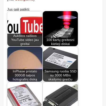
Jus gali patikti:
Aukštos raiškos
YouTube video jau
100 kartų greitesni
greitai
kietieji diskai
InPhase pristato
Samsung ruošia SSD
300GB talpos
su 3000 MB/s
holografinį diską
skaitymo greičiu