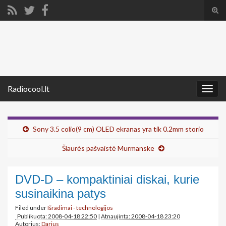
Tog
sear
Search for:
for
Radiocool.lt
Togg
navig
Sony 3.5 colio(9 cm) OLED ekranas yra tik 0.2mm storio
Šiaurės pašvaistė Murmanske
DVD-D – kompaktiniai diskai, kurie
susinaikina patys
Filed under
Išradimai - technologijos
Publikuota: 2008-04-18 22:50
|
Atnaujinta: 2008-04-18 23:20
Autorius:
Darius