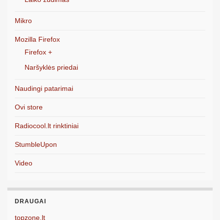
Mikro
Mozilla Firefox
Firefox +
Naršyklės priedai
Naudingi patarimai
Ovi store
Radiocool.lt rinktiniai
StumbleUpon
Video
DRAUGAI
topzone.lt