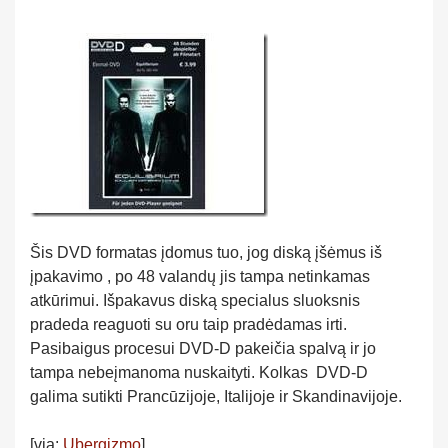
Šis DVD formatas įdomus tuo, jog diską įšėmus iš
įpakavimo , po 48 valandų jis tampa netinkamas
atkūrimui. Išpakavus diską specialus sluoksnis
pradeda reaguoti su oru taip pradėdamas irti.
Pasibaigus procesui DVD-D pakeičia spalvą ir jo
tampa nebeįmanoma nuskaityti. Kolkas DVD-D
galima sutikti Prancūzijoje, Italijoje ir Skandinavijoje.
[via:
Ubergizmo
]