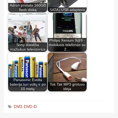
Adron pristato 160GB
flash diską
SATA į USB adapteris
Philips Xenium 9@9 -
Sony išleidžia
mobilusis telefonas su
mažiukus televizorius
2…
Panasonic Evolta
baterija turi voltų ir po
Tok Tak MP3 grotuvo
10 metų
idėja
DVD
,
DVD-D