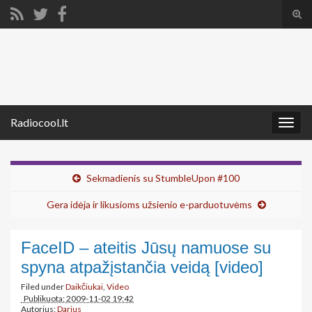
Tog
sear
Search for:
for
Radiocool.lt
Togg
navig
Sekmadienis su StumbleUpon #100
Gera idėja ir likusioms užsienio e-parduotuvėms
FaceID – ateitis Jūsų namuose su
spyna atpažįstančia veidą [video]
Filed under
Daikčiukai
,
Video
Publikuota: 2009-11-02 19:42
Autorius:
Darius