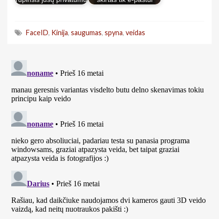
FaceID
,
Kinija
,
saugumas
,
spyna
,
veidas