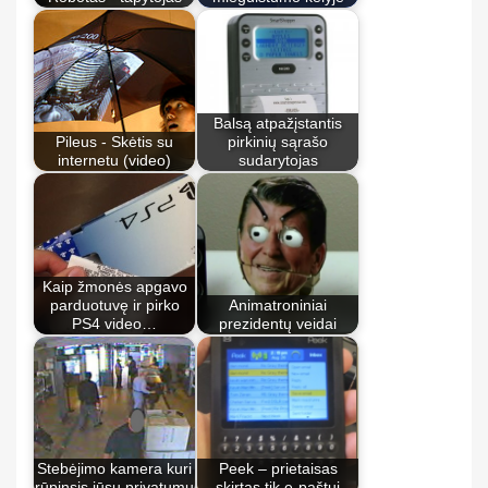
Balsą atpažįstantis
Pileus - Skėtis su
pirkinių sąrašo
internetu (video)
sudarytojas
Kaip žmonės apgavo
parduotuvę ir pirko
Animatroniniai
PS4 video…
prezidentų veidai
Stebėjimo kamera kuri
Peek – prietaisas
rūpinsis jūsų privatumu
skirtas tik e-paštui