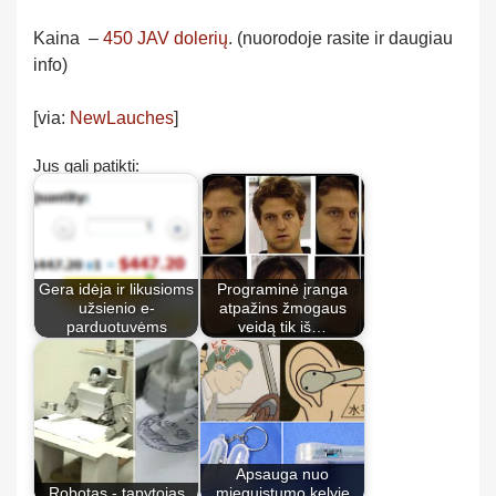
Kaina –
450 JAV dolerių
. (nuorodoje rasite ir daugiau
info)
[via:
NewLauches
]
Jus gali patikti:
Gera idėja ir likusioms
Programinė įranga
užsienio e-
atpažins žmogaus
parduotuvėms
veidą tik iš…
Apsauga nuo
Robotas - tapytojas
mieguistumo kelyje