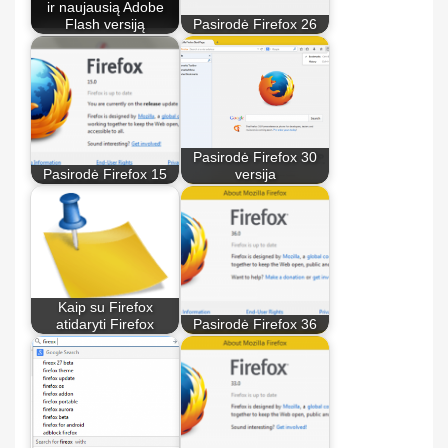
ir naujausią Adobe
Flash versiją
Pasirodė Firefox 26
Pasirodė Firefox 30
Pasirodė Firefox 15
versija
Kaip su Firefox
atidaryti Firefox
Pasirodė Firefox 36