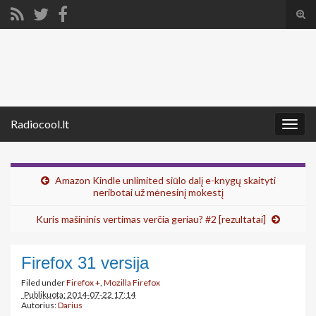
Tog
sear
Search for:
for
Radiocool.lt
Togg
navig
Amazon Kindle unlimited siūlo dalį e-knygų skaityti
neribotai už mėnesinį mokestį
Kuris mašininis vertimas verčia geriau? #2 [rezultatai]
Firefox 31 versija
Filed under
Firefox +
,
Mozilla Firefox
Publikuota: 2014-07-22 17:14
Autorius:
Darius