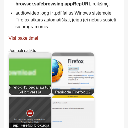
browser.safebrowsing.appRepURL
reikšmę.
audio/video .ogg ir .pdf failus Winows sistemoje
Firefox atkurs automatiškai, jeigu jei nebus susieti
su programomis.
Visi pakeitimai
Jus gali patikti:
Firefox 43 pagaliau turi
64 bit versiją
Pasirodė Firefox 12
Taip, Firefox blokuoja