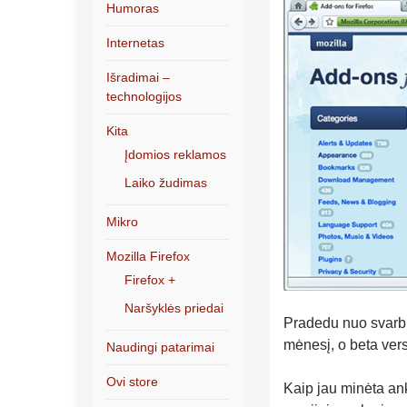
Humoras
Internetas
Išradimai –
technologijos
Kita
Įdomios reklamos
Laiko žudimas
Mikro
Mozilla Firefox
Firefox +
Naršyklės priedai
Pradedu nuo svarbiau
mėnesį, o beta vers
Naudingi patarimai
Ovi store
Kaip jau minėta a