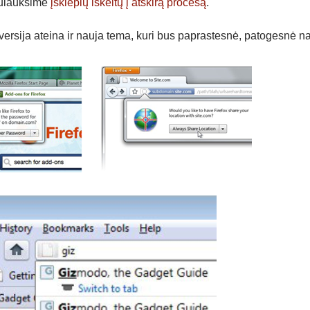
 sulauksime
įskiepių iškeltų į atskirą procesą
.
versija ateina ir nauja tema, kuri bus paprastesnė, patogesnė na