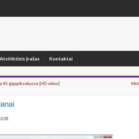
Atsitiktinis įrašas
Kontaktai
 45 gigapikseliuose [HD video]
Metų
lanai
10:18