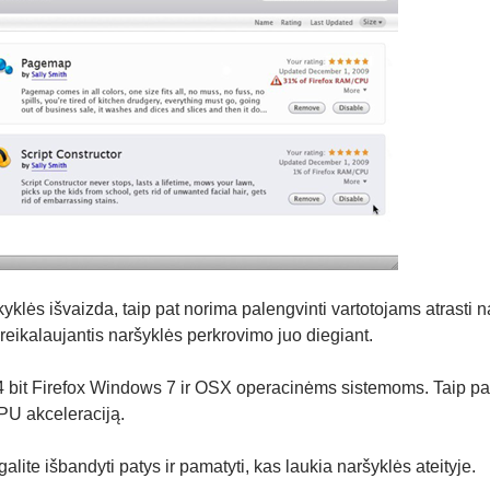
kyklės išvaizda, taip pat norima palengvinti vartotojams atrasti 
reikalaujantis naršyklės perkrovimo juo diegiant.
64 bit Firefox Windows 7 ir OSX operacinėms sistemoms. Taip pa
PU akceleraciją.
galite išbandyti patys ir pamatyti, kas laukia naršyklės ateityje.