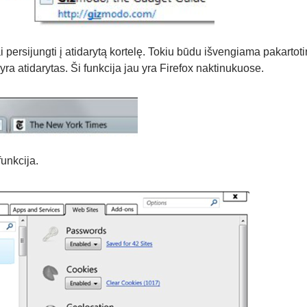
 persijungti į atidarytą kortelę. Tokiu būdu išvengiama pakartot
s yra atidarytas. Ši funkcija jau yra Firefox naktinukuose.
funkcija.