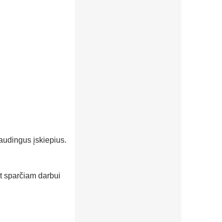
naudingus įskiepius.
t sparčiam darbui