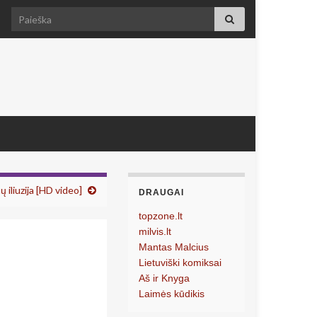
Search for:
 iliuzija [HD video]
DRAUGAI
topzone.lt
milvis.lt
Mantas Malcius
Lietuviški komiksai
Aš ir Knyga
Laimės kūdikis