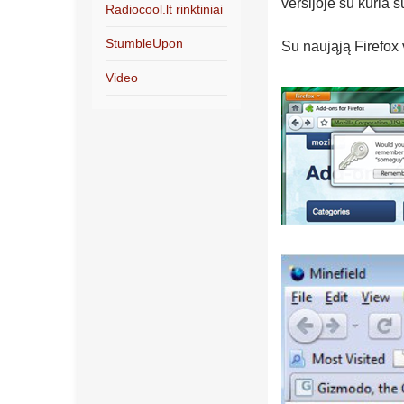
versijoje su kuria
Radiocool.lt rinktiniai
StumbleUpon
Su naująją Firefox 
Video