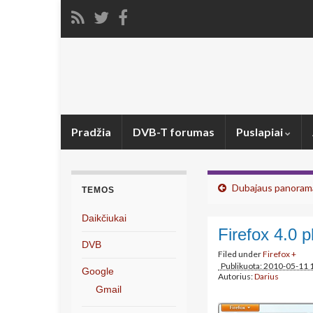
Pradžia
DVB-T forumas
Puslapiai
Dubajaus panorama
TEMOS
Daikčiukai
Firefox 4.0 p
DVB
Filed under
Firefox +
Publikuota: 2010-05-11 
Google
Autorius:
Darius
Gmail