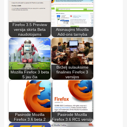
Firefox 3.5 Preview
versija skirta Beta
Atsinaujins Mozilla
naudotojams
Add-ons tarnyba
Birželį sulauksime
Mozilla Firefox 3 beta
finalinės Firefox 3
5 jau čia
versijos
Pasirodė Mozilla
Pasirodė Mozilla
Firefox 3.6 beta 2
Firefox 3.6 RC1 versija