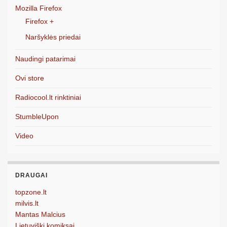
Mozilla Firefox
Firefox +
Naršyklės priedai
Naudingi patarimai
Ovi store
Radiocool.lt rinktiniai
StumbleUpon
Video
DRAUGAI
topzone.lt
milvis.lt
Mantas Malcius
Lietuviški komiksai