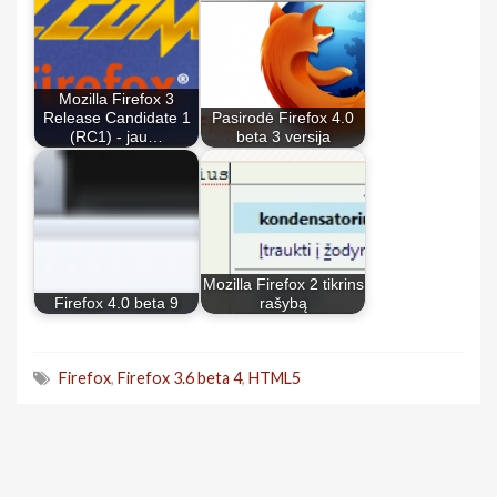
Mozilla Firefox 3
Release Candidate 1
Pasirodė Firefox 4.0
(RC1) - jau…
beta 3 versija
Mozilla Firefox 2 tikrins
Firefox 4.0 beta 9
rašybą
Firefox
,
Firefox 3.6 beta 4
,
HTML5