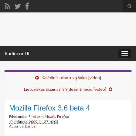
Tog
sear
Search for:
for
Radiocool.lt
Togg
navig
Kalėdinis robotukų šokis [video]
Lietuviškas dizainas iš 9 dešimtmečio [video]
Mozilla Firefox 3.6 beta 4
Filed under
Firefox +
,
Mozilla Firefox
Publikuota: 2009-11-27 10:05
Autorius:
Darius