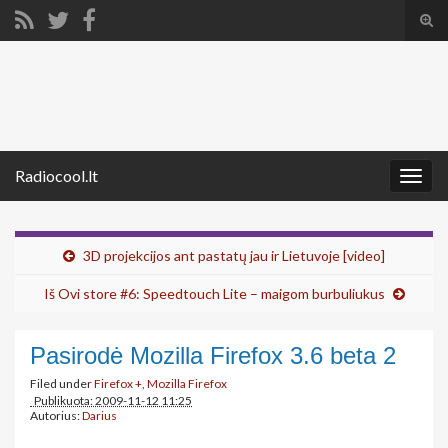
Tog
sear
Search for:
for
Radiocool.lt
Togg
navig
3D projekcijos ant pastatų jau ir Lietuvoje [video]
Iš Ovi store #6: Speedtouch Lite – maigom burbuliukus
Pasirodė Mozilla Firefox 3.6 beta 2
Filed under
Firefox +
,
Mozilla Firefox
Publikuota: 2009-11-12 11:25
Autorius:
Darius