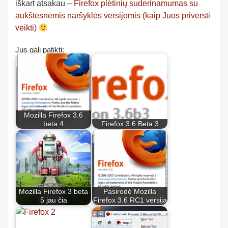
iškart atsakau –
Firefox plėtinių suderinamumas su
aukštesnėmis naršyklės versijomis (kaip Juos priversti
veikti)
Jus gali patikti:
Mozilla Firefox 3.6
beta 4
Firefox 3.6 Beta 3
Mozilla Firefox 3 beta
Pasirodė Mozilla
5 jau čia
Firefox 3.6 RC1 versija