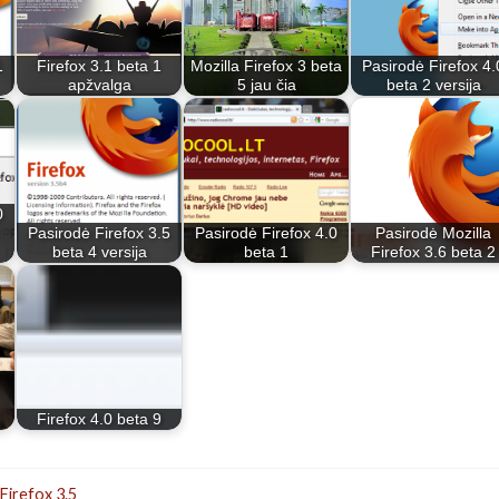
1
Firefox 3.1 beta 1
Mozilla Firefox 3 beta
Pasirodė Firefox 4.
apžvalga
5 jau čia
beta 2 versija
0
Pasirodė Firefox 3.5
Pasirodė Firefox 4.0
Pasirodė Mozilla
beta 4 versija
beta 1
Firefox 3.6 beta 2
Firefox 4.0 beta 9
Firefox 3.5