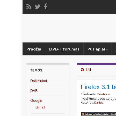
Pradžia
DVB-T forumas
Puslapiai
LM
TEMOS
Daikčiukai
Firefox 3.1 
DVB
Filed under
Firefox +
Publikuota: 2008-12-09 
Google
Autorius:
Darius
Gmail