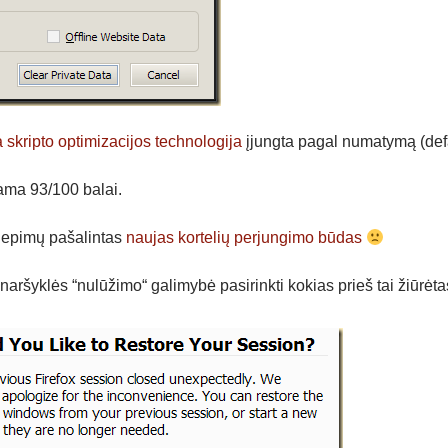
 skripto optimizacijos technologija
įjungta pagal numatymą (defa
ma 93/100 balai.
liepimų pašalintas
naujas kortelių perjungimo būdas
naršyklės “nulūžimo“ galimybė pasirinkti kokias prieš tai žiūrėtas