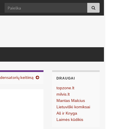
Search for:
ndensatorių keitimą
DRAUGAI
topzone.lt
milvis.lt
Mantas Malcius
Lietuviški komiksai
Aš ir Knyga
Laimės kūdikis