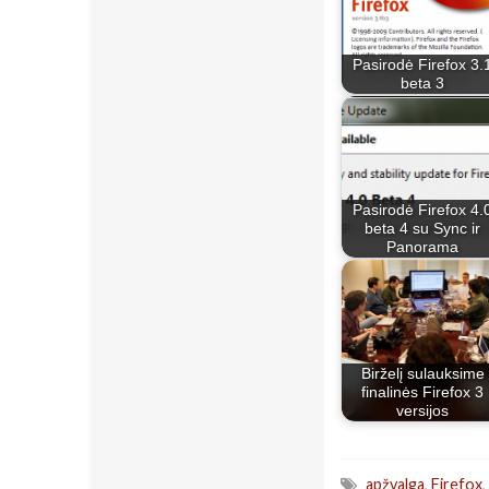
Pasirodė Firefox 3.
beta 3
Pasirodė Firefox 4.
beta 4 su Sync ir
Panorama
Birželį sulauksime
finalinės Firefox 3
versijos
apžvalga
,
Firefox
,