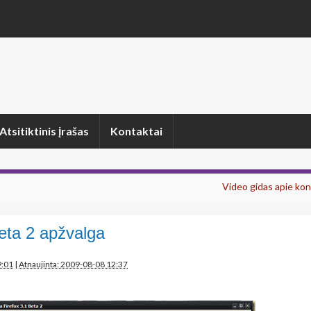
Atsitiktinis įrašas
Kontaktai
Video gidas apie ko
beta 2 apžvalga
9:01
|
Atnaujinta: 2009-08-08 12:37