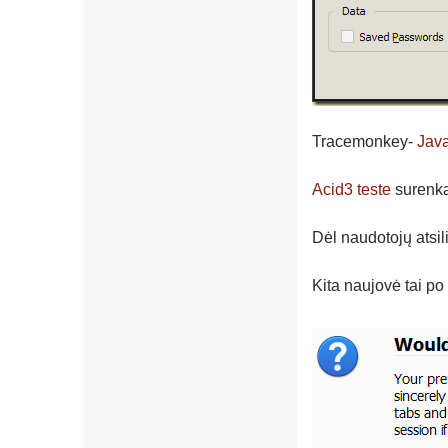
Tracemonkey-
Java
Acid3 teste
surenka
Dėl naudotojų atsi
Kita naujovė tai po 