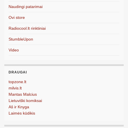
Naudingi patarimai
Ovi store
Radiocool.lt rinktiniai
StumbleUpon
Video
DRAUGAI
topzone.lt
milvis.lt
Mantas Malcius
Lietuviški komiksai
Aš ir Knyga
Laimės kūdikis