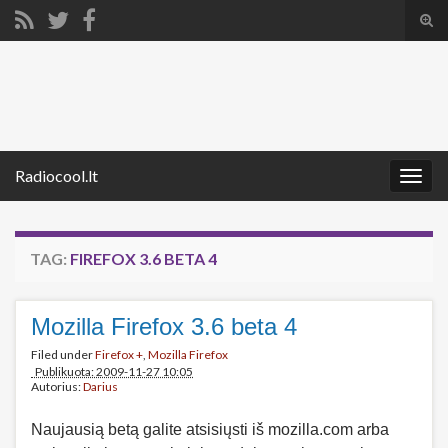
Tog
sear
Search for:
for
Radiocool.lt
Togg
navig
TAG:
FIREFOX 3.6 BETA 4
Mozilla Firefox 3.6 beta 4
Filed under
Firefox +
,
Mozilla Firefox
Publikuota: 2009-11-27 10:05
Autorius:
Darius
Naujausią betą galite atsisiųsti iš mozilla.com arba