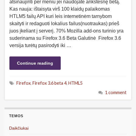
atsinaujinti per meniu jei naudojate ankstesnę betą.
Kas nauja: ištaisyta virš 100 klaidų palaikomas
HTLM5 failų API kuri leis internetinėm tarnybom
skaityti ir redaguoti lokalius failus(nuotraukas) prieš
juos įkeliant į serverį. 70% Mozilla add-ons turinio yra
suderinama su Firefox 3.6 Beta Galutinė Firefox 3.6
versija turėtų pasirodyti iki …
Continue reading
Firefox
,
Firefox 3.6 beta 4
,
HTML5
1 comment
TEMOS
Daikčiukai