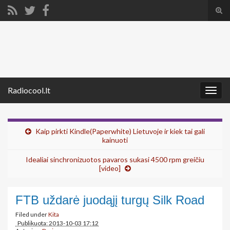
Tog
sear
Search for:
for
Radiocool.lt
Togg
navig
Kaip pirkti Kindle(Paperwhite) Lietuvoje ir kiek tai gali
kainuoti
Idealiai sinchronizuotos pavaros sukasi 4500 rpm greičiu
[video]
FTB uždarė juodąjį turgų Silk Road
Filed under
Kita
Publikuota: 2013-10-03 17:12