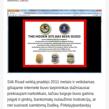
Autorius:
Darius
Silk Road veiklą pradėjo 2011 metais ir veikdamas
giliajame internete buvo tarpininkas dažniausiai
prekiaujant narkotikais, tačiau turguje buvo galima
įsigyti ir ginklų, bankomatų nulaužimo instrukcijų, ar
net susirasti samdomą žudiką. Pirkėjų/pardavėjų