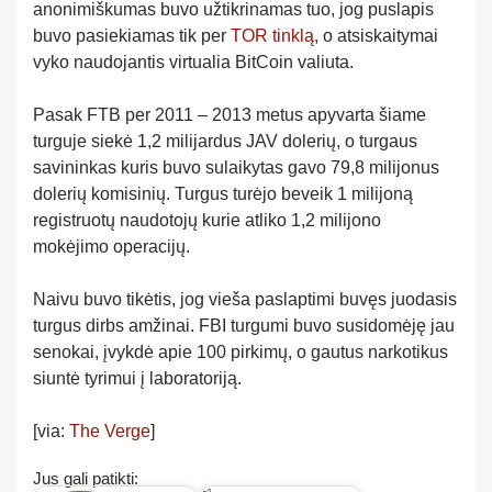
anonimiškumas buvo užtikrinamas tuo, jog puslapis
buvo pasiekiamas tik per
TOR tinklą
, o atsiskaitymai
vyko naudojantis virtualia BitCoin valiuta.
Pasak FTB per 2011 – 2013 metus apyvarta šiame
turguje siekė 1,2 milijardus JAV dolerių, o turgaus
savininkas kuris buvo sulaikytas gavo 79,8 milijonus
dolerių komisinių. Turgus turėjo beveik 1 milijoną
registruotų naudotojų kurie atliko 1,2 milijono
mokėjimo operacijų.
Naivu buvo tikėtis, jog vieša paslaptimi buvęs juodasis
turgus dirbs amžinai. FBI turgumi buvo susidomėję jau
senokai, įvykdė apie 100 pirkimų, o gautus narkotikus
siuntė tyrimui į laboratoriją.
[via:
The Verge
]
Jus gali patikti: