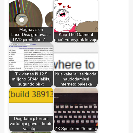
Magnavision
LaserDisc grotuvas –
Kaip The Oatmeal
DVD pirmtakas iš…
prieš Funnyjunk kovojo
Tik vienas iš 12.5
Nusikaltėliai išsiduoda
milijono SPAM laiškų
naudodamiesi
sugundo pirkti
interneto paieška
Diegdami µTorrent
vartotojai gavo ir kripto
valiutą…
ZX Spectrum 25 metai