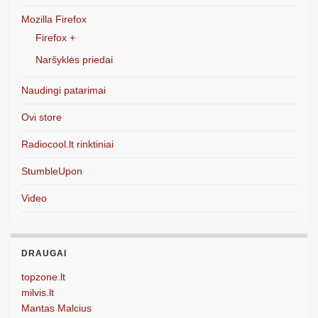
Mozilla Firefox
Firefox +
Naršyklės priedai
Naudingi patarimai
Ovi store
Radiocool.lt rinktiniai
StumbleUpon
Video
DRAUGAI
topzone.lt
milvis.lt
Mantas Malcius