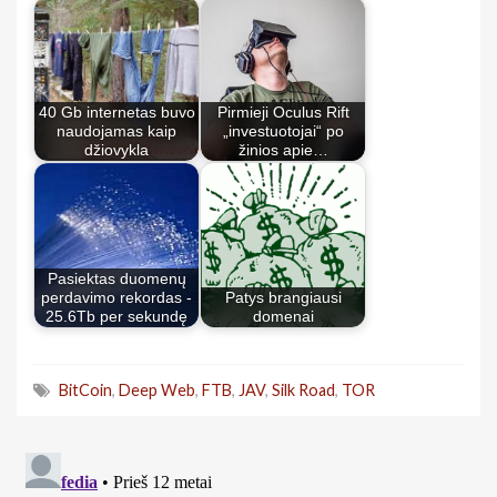
40 Gb internetas buvo
Pirmieji Oculus Rift
naudojamas kaip
„investuotojai“ po
džiovykla
žinios apie…
Pasiektas duomenų
perdavimo rekordas -
Patys brangiausi
25.6Tb per sekundę
domenai
BitCoin
,
Deep Web
,
FTB
,
JAV
,
Silk Road
,
TOR