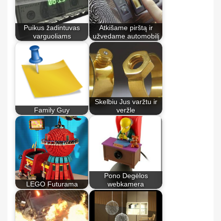
Puikus žadintuvas
Atkišame pirštą ir
varguoliams
užvedame automobilį
Skelbiu Jus varžtu ir
Family Guy
veržle
Pono Degėlos
LEGO Futurama
webkamera