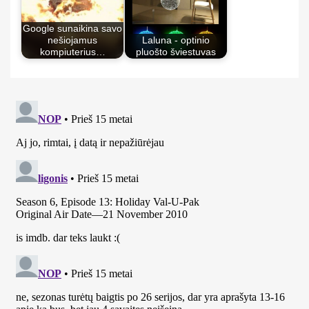
Google sunaikina savo
nešiojamus
Laluna - optinio
kompiuterius…
pluošto šviestuvas