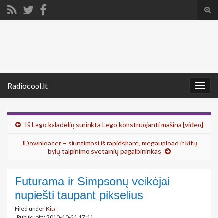
Tog
sear
Search for:
for
Radiocool.lt
Togg
navig
Iš Lego kaladėlių surinkta Lego konstruojanti mašina [video]
JDownloader – siuntimosi iš rapidshare, megaupload ir kitų
bylų talpinimo svetainių pagalbininkas
Futurama ir Simpsonų veikėjai
nupiešti taupant pikselius
Filed under
Kita
Publikuota: 2010-10-21 17:11