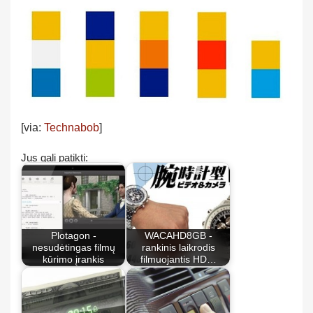
[via:
Technabob
]
Jus gali patikti:
Plotagon -
WACAHD8GB -
nesudėtingas filmų
rankinis laikrodis
kūrimo įrankis
filmuojantis HD…