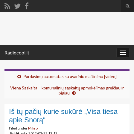
Tog
sear
Search for:
for
Radiocool.lt
Togg
navig
Pardavimų automatas su avariniu maitinimu [video]
Viena Sąskaita – komunalinių sąskaitų apmokėjimas greičiau ir
pigiau
Iš tų pačių kurie sukūrė „Visa tiesa
apie Snorą“
Filed under
Mikro
Publikuota: 2012-03-22 12:12