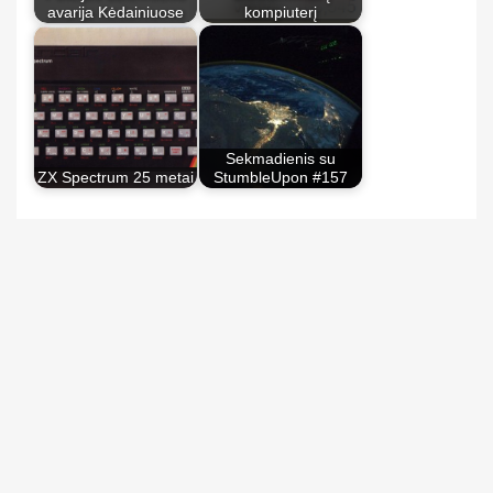
avarija Kėdainiuose
kompiuterį
Sekmadienis su
ZX Spectrum 25 metai
StumbleUpon #157