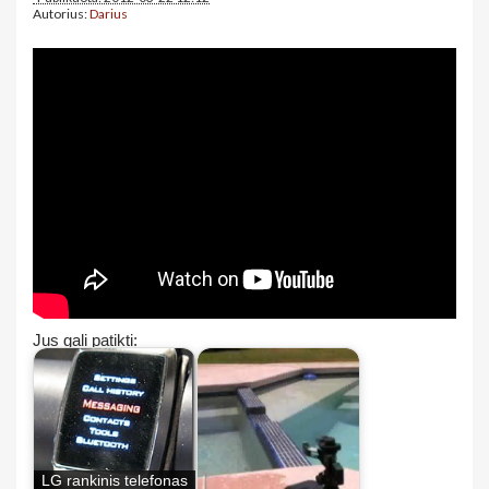
Autorius:
Darius
Jus gali patikti:
LG rankinis telefonas