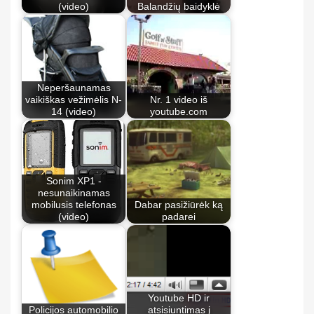
(video)
Balandžių baidyklė
Neperšaunamas
vaikiškas vežimėlis N-
Nr. 1 video iš
14 (video)
youtube.com
Sonim XP1 -
nesunaikinamas
mobilusis telefonas
Dabar pasižiūrėk ką
(video)
padarei
Youtube HD ir
Policijos automobilio
atsisiuntimas į