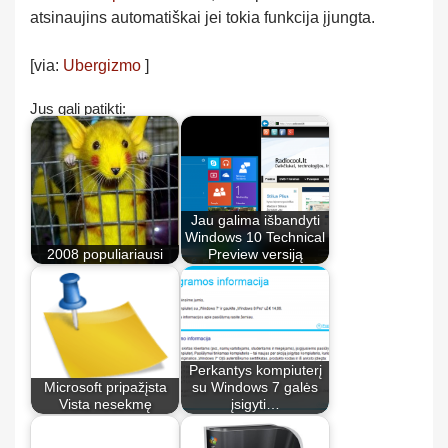
atsinaujins automatiškai jei tokia funkcija įjungta.
[via:
Ubergizmo
]
Jus gali patikti:
Jau galima išbandyti
Windows 10 Technical
2008 populiariausi
Preview versiją
Perkantys kompiuterį
Microsoft pripažįsta
su Windows 7 galės
Vista nesekmę
įsigyti…