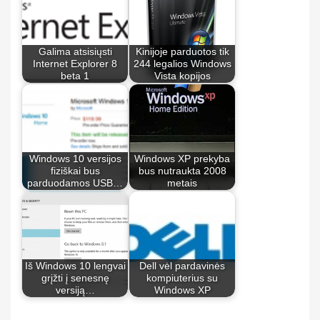
Galima atsisiųsti
Kinijoje parduotos tik
Internet Explorer 8
244 legalios Windows
beta 1
Vista kopijos
Windows 10 versijos
Windows XP prekyba
fiziškai bus
bus nutraukta 2008
parduodamos USB…
metais
Iš Windows 10 lengvai
Dell vėl pardavinės
grįžti į senesnę
kompiuterius su
versiją…
Windows XP