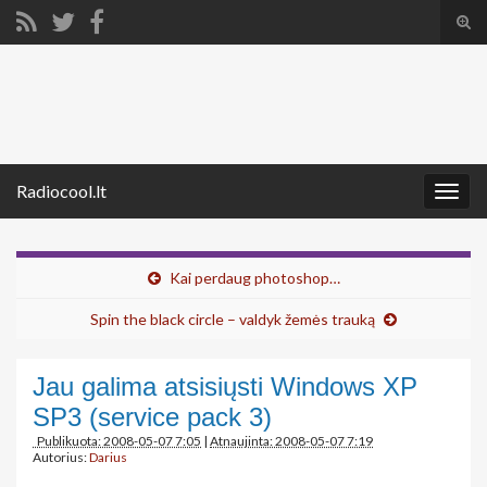
Tog
sear
Search for:
for
Radiocool.lt
Togg
navig
Kai perdaug photoshop…
Spin the black circle – valdyk žemės trauką
Jau galima atsisiųsti Windows XP
SP3 (service pack 3)
Publikuota: 2008-05-07 7:05
|
Atnaujinta: 2008-05-07 7:19
Autorius:
Darius