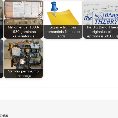
Milijonierius: 1893-
Signs – trumpas
The Big Bang Theo
1930 gamintas
romantinis filmas be
originalus pilot
kalkuliatorius
žodžių
epizodas(S01E00)
Variklio perrinkimo
animacija