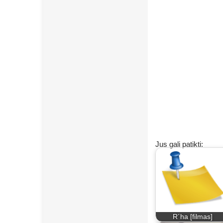
Jus gali patikti:
R´ha [filmas]