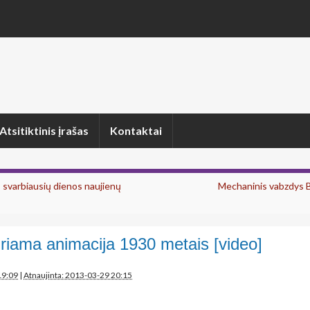
Atsitiktinis įrašas
Kontaktai
 svarbiausių dienos naujienų
Mechaninis vabzdys B
riama animacija 1930 metais [video]
19:09
|
Atnaujinta: 2013-03-29 20:15