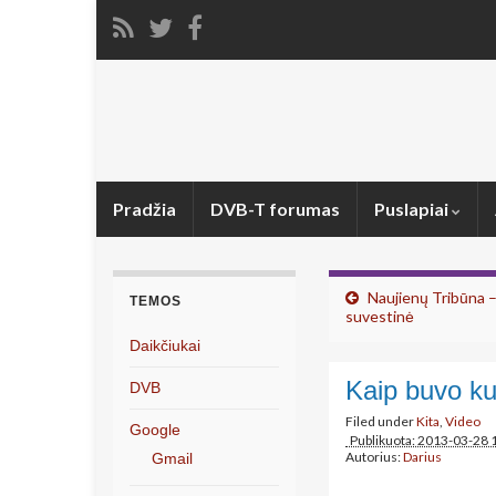
Pradžia
DVB-T forumas
Puslapiai
Naujienų Tribūna –
TEMOS
suvestinė
Daikčiukai
Kaip buvo ku
DVB
Filed under
Kita
,
Video
Google
Publikuota: 2013-03-28 
Autorius:
Darius
Gmail