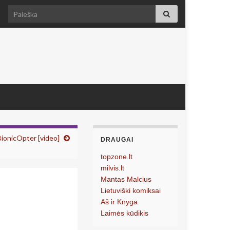
Search for:
ionicOpter [video]
DRAUGAI
topzone.lt
milvis.lt
Mantas Malcius
Lietuviški komiksai
Aš ir Knyga
Laimės kūdikis