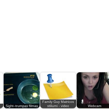
Family Guy Matricos
Sight–trumpas filmas
stiliumi - video
Webcam