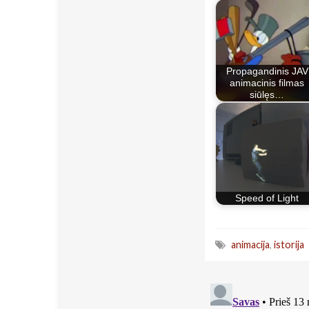
Propagandinis JAV
animacinis filmas
siūlęs…
Speed of Light
animacija
,
istorija