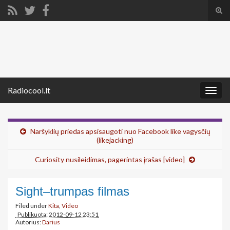
Tog
sear
Search for:
for
Radiocool.lt
Togg
navig
Naršyklių priedas apsisaugoti nuo Facebook like vagysčių
(likejacking)
Curiosity nusileidimas, pagerintas įrašas [video]
Sight–trumpas filmas
Filed under
Kita
,
Video
Publikuota: 2012-09-12 23:51
Autorius:
Darius