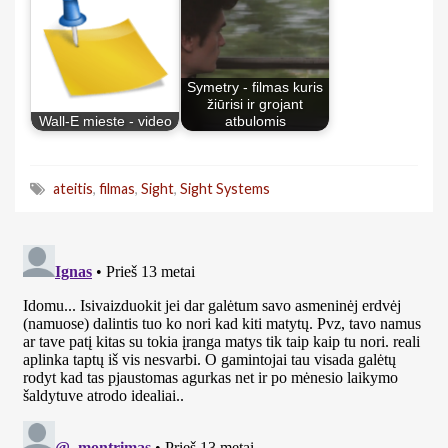
Symetry - filmas kuris
žiūrisi ir grojant
Wall-E mieste - video
atbulomis
ateitis
,
filmas
,
Sight
,
Sight Systems