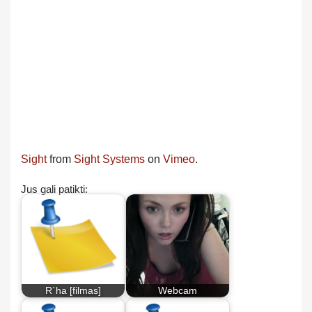
Sight
from
Sight Systems
on
Vimeo
.
Jus gali patikti:
R´ha [filmas]
Webcam