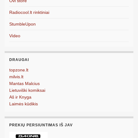
Ovi store
Radiocool.lt rinktiniai
StumbleUpon
Video
DRAUGAI
topzone.lt
milvis.lt
Mantas Malcius
Lietuviški komiksai
Aš ir Knyga
Laimės kūdikis
PREKIŲ PERSIUNTIMAS IŠ JAV