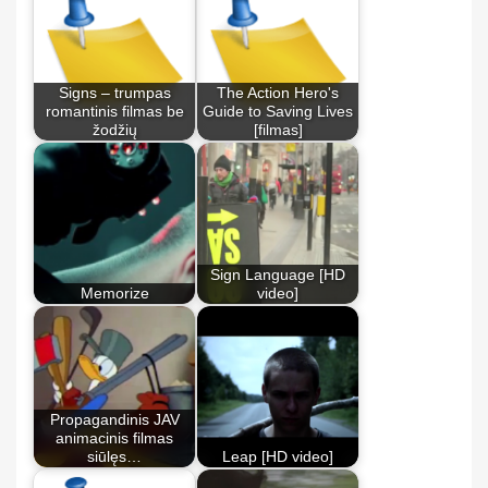
Signs – trumpas
The Action Hero's
romantinis filmas be
Guide to Saving Lives
žodžių
[filmas]
Sign Language [HD
Memorize
video]
Propagandinis JAV
animacinis filmas
siūlęs…
Leap [HD video]