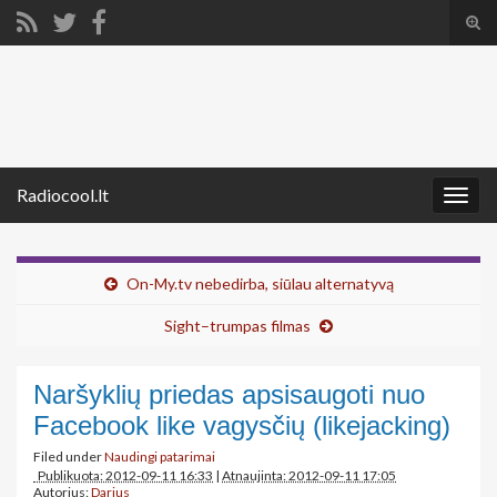
Tog
sear
Search for:
for
Radiocool.lt
Togg
navig
On-My.tv nebedirba, siūlau alternatyvą
Sight–trumpas filmas
Naršyklių priedas apsisaugoti nuo
Facebook like vagysčių (likejacking)
Filed under
Naudingi patarimai
Publikuota: 2012-09-11 16:33
|
Atnaujinta: 2012-09-11 17:05
Autorius:
Darius