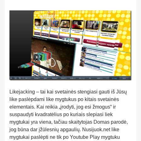
Likejacking – tai kai svetainės stengiasi gauti iš Jūsų
like paslėpdami like mygtukus po kitais svetainės
elementais. Kai reikia „įrodyti, jog esi žmogus“ ir
suspaudyti kvadratėlius po kuriais slepiasi liek
mygtukai yra viena, tačiau skaitytojas Domas parodė,
jog būna dar įžūlesnių apgaulių. Nusijuok.net like
mygtukai paslėpti ne tik po Youtube Play mygtuku