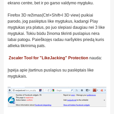
ekrano centre, bet ir po garso valdymo mygtuku.
Firefox 3D režimas(Ctrl+Shift+I 3D view) puikiai
parodo, jog paslėptus like mygtukus, kadangi Play
mygtukas yra platus, po juo slepiasi daugiau nei 3 like
mygtukai. Tokiu būdu žinoma tikrinti puslapius nėra
labai patogu. Paieškojęs radau naršyklės priedą kuris
atlieka tikrinimą pats.
Zscaler Tool for "LikeJacking" Protection
nauda:
Įspėja apie įtartinus puslapius su paslėptais like
mygtukais.