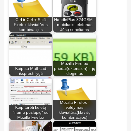
Ctrl ir Ctrl + Shift
HandlePlus 324GSM -
Firefox klaviatūros
mobilusis telefonas
kombinacijos
Jūsų seneliams
Mozilla Firefox
Kaip su Mathcad
priedai(extension) ir jų
išspręsti lygtį
diegimas
Mozilla Firefox -
Kaip turėti keletą
valdymas
"namų puslapių" su
klaviatūra(klavišų
Mozilla Firefox
kombinacijos)