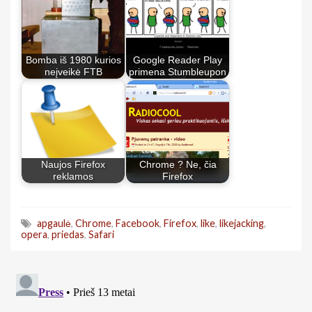
Bomba iš 1980 kurios
Google Reader Play
neįveikė FTB
primena Stumbleupon
Naujos Firefox
Chrome ? Ne, čia
reklamos
Firefox
apgaulė
,
Chrome
,
Facebook
,
Firefox
,
like
,
likejacking
,
opera
,
priedas
,
Safari