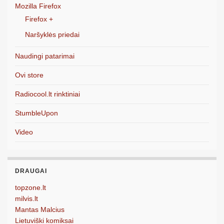
Mozilla Firefox
Firefox +
Naršyklės priedai
Naudingi patarimai
Ovi store
Radiocool.lt rinktiniai
StumbleUpon
Video
DRAUGAI
topzone.lt
milvis.lt
Mantas Malcius
Lietuviški komiksai