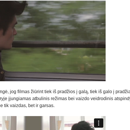
gė, jog filmas žiūrint tiek iš pradžios į galą, tiek iš galo į pradži
yje įjungiamas atbulinis režimas bei vaizdo veidrodinis atspind
 tik vaizdas, bet ir garsas.