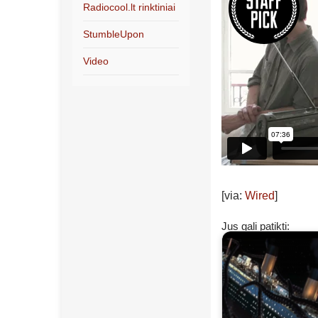
Radiocool.lt rinktiniai
StumbleUpon
Video
[via:
Wired
]
Jus gali patikti: