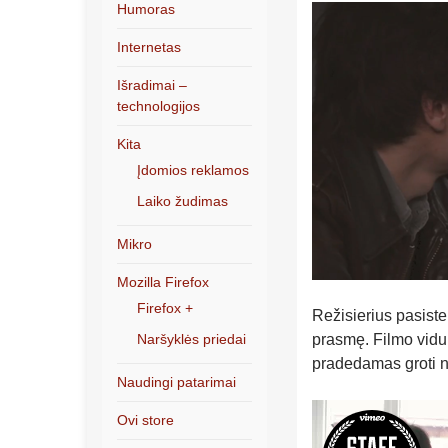
Humoras
Internetas
Išradimai –
technologijos
Kita
Įdomios reklamos
Laiko žudimas
Mikro
Mozilla Firefox
Firefox +
Režisierius pasisten
Naršyklės priedai
prasmę. Filmo vidur
pradedamas groti ne
Naudingi patarimai
Ovi store