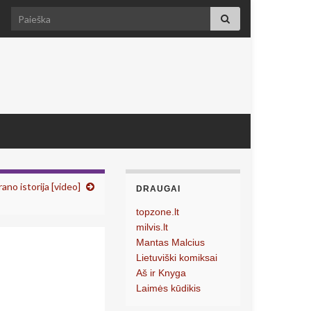
Search for:
rano istorija [video]
DRAUGAI
topzone.lt
milvis.lt
Mantas Malcius
Lietuviški komiksai
Aš ir Knyga
Laimės kūdikis