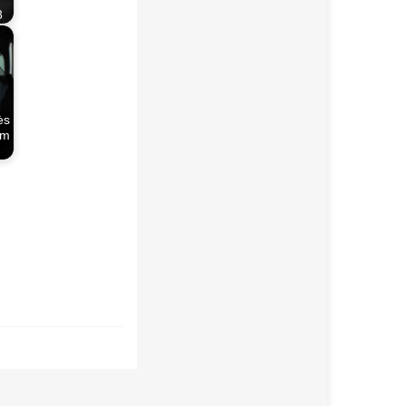
8
ės
am