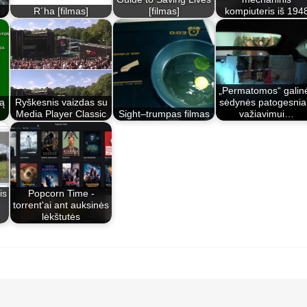
R´ha [filmas]
[filmas]
kompiuteris iš 194
„Permatomos“ galin
mą
Ryškesnis vaizdas su
sėdynės patogesni
Media Player Classic
Sight–trumpas filmas
važiavimui…
is
Popcorn Time -
torrent'ai ant auksinės
lėkštutės