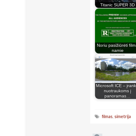
Titanic SUPER 3D
Noriu pasižiūrėti fil
namie
Microsoft ICE – įrank
nuotraukoms į
panoramas…
filmas
,
simetrija