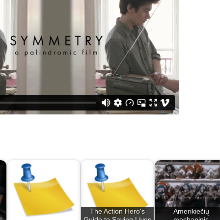
The Action Hero's
Amerikiečių
Guide to Saving Lives
mechaninis