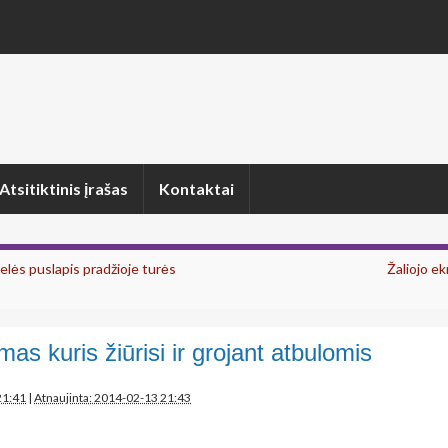
Atsitiktinis įrašas
Kontaktai
elės puslapis pradžioje turės
Žaliojo ek
mas kuris žiūrisi ir grojant atbulomis
21:41
|
Atnaujinta: 2014-02-13 21:43