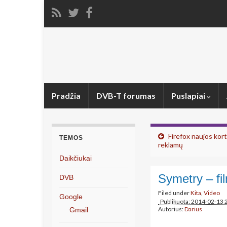
Pradžia
DVB-T forumas
Puslapiai
Firefox naujos kort
TEMOS
reklamų
Daikčiukai
Symetry – fil
DVB
Filed under
Kita
,
Video
Google
Publikuota: 2014-02-13 
Autorius:
Darius
Gmail