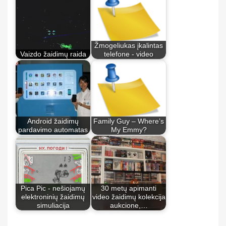
Žmogeliukas įkalintas
Vaizdo žaidimų raida
telefone - video
Android žaidimų
Family Guy – Where’s
pardavimo automatas
My Emmy?
Pica Pic - nešiojamų
30 metų apimanti
elektroninių žaidimų
video žaidimų kolekcija
simuliacija
aukcione,…