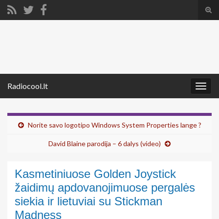
Tog
sear
Search for:
for
Radiocool.lt
Togg
navig
Norite savo logotipo Windows System Properties lange ?
David Blaine parodija – 6 dalys (video)
Kasmetiniuose Golden Joystick
žaidimų apdovanojimuose pergalės
siekia ir lietuviai su Stickman
Madness