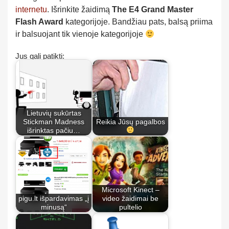
internetu
. Išrinkite žaidimą
The E4 Grand Master
Flash Award
kategorijoje. Bandžiau pats, balsą priima
ir balsuojant tik vienoje kategorijoje
Jus gali patikti:
Lietuvių sukūrtas
Stickman Madness
Reikia Jūsų pagalbos
išrinktas pačiu…
Microsoft Kinect –
pigu.lt išpardavimas „į
video žaidimai be
minusą“
pultelio