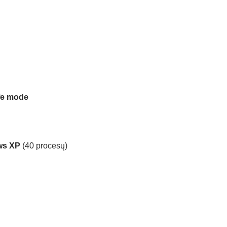
fe mode
ws XP
(40 procesų)