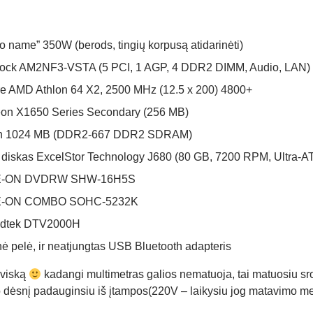
o name” 350W (berods, tingių korpusą atidarinėti)
Rock AM2NF3-VSTA (5 PCI, 1 AGP, 4 DDR2 DIMM, Audio, LAN)
 AMD Athlon 64 X2, 2500 MHz (12.5 x 200) 4800+
on X1650 Series Secondary (256 MB)
on 1024 MB (DDR2-667 DDR2 SDRAM)
 diskas ExcelStor Technology J680 (80 GB, 7200 RPM, Ultra-A
LITE-ON DVDRW SHW-16H5S
ITE-ON COMBO SOHC-5232K
eadtek DTV2000H
inė pelė, ir neatjungtas USB Bluetooth adapteris
 viską
kadangi multimetras galios nematuoja, tai matuosiu sro
dėsnį padauginsiu iš įtampos(220V – laikysiu jog matavimo met