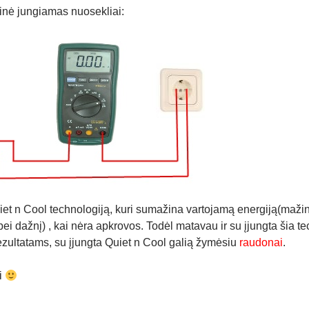
dinė jungiamas nuosekliai:
uiet n Cool technologiją, kuri sumažina vartojamą energiją(maži
ei dažnį) , kai nėra apkrovos. Todėl matavau ir su įjungta šia tec
 rezultatams, su įjungta Quiet n Cool galią žymėsiu
raudonai
.
i