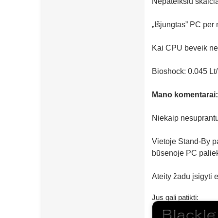
Nepateiksiu skaičia
„Išjungtas” PC per 
Kai CPU beveik neap
Bioshock: 0.045 Lt
Mano komentarai:
Niekaip nesuprantu
Vietoje Stand-By p
būsenoje PC palieka
Ateity žadu įsigyti 
Jus gali patikti: