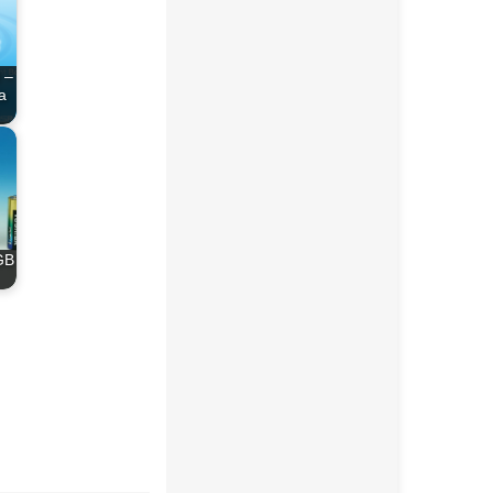
 –
a
GB