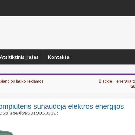
Atsitiktinis įrašas
Kontaktai
piančios lauko reklamos
Blackle – energija t
ti
mpiuteris sunaudoja elektros energijos
11:20
|
Atnaujinta: 2009-01-20 20:29