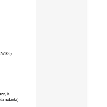
TA/100)
vę, ir
u nekinta).