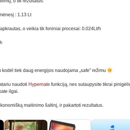
vimų, o tik rezultatus:
mėnesį : 1.13 Lt
krautas, o veikia tik foniniai procesai: 0.024Lt/h
/h
 kodėl tiek daug energijos naudojama „safe” režimu
atariu naudoti
Hypernate
funkciją, nes sutaupysite tikrai pinigėli
te ilgai.
ekonomišką maitinimo šaltinį, ir pakartoti rezultatus.