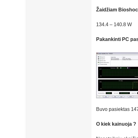
Žaidžiam Biosho
134.4 – 140.8 W
Pakankinti PC pa
Buvo pasiektas 14
O kiek kainuoja ?