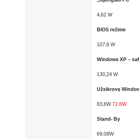
4,62 W
BIOS režime
107,8 W
Windows XP – sa
130,24 W
Užsikrovę Windo
83,6W
72.6W
Stand- By
69.08W