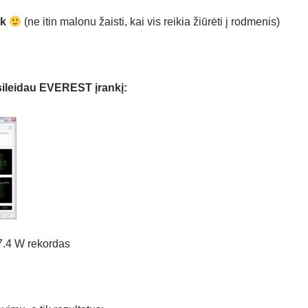
ck
(ne itin malonu žaisti, kai vis reikia žiūrėti į rodmenis)
sileidau EVEREST įrankį:
7.4 W rekordas