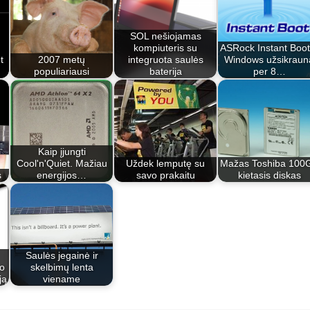
SOL nešiojamas
kompiuteris su
ASRock Instant Boot
t
2007 metų
integruota saulės
Windows užsikraun
populiariausi
baterija
per 8…
Kaip įjungti
Cool'n'Quiet. Mažiau
Uždek lemputę su
Mažas Toshiba 100
s
energijos…
savo prakaitu
kietasis diskas
Saulės jegainė ir
io
skelbimų lenta
ją
viename