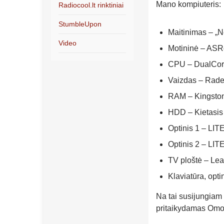
Mano kompiuteris:
Radiocool.lt rinktiniai
StumbleUpon
Maitinimas – „N
Video
Motininė – AS
CPU – DualCore
Vaizdas – Rade
RAM – Kingst
HDD – Kietasis
Optinis 1 – 
Optinis 2 – L
TV ploštė – L
Klaviatūra, opt
Na tai susijungiam
pritaikydamas Omo 