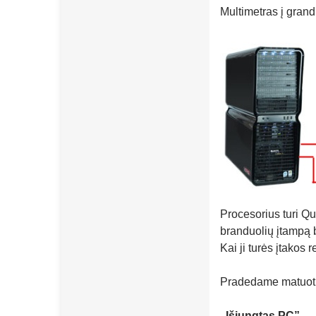
Multimetras į gran
Procesorius turi Q
branduolių įtampą b
Kai ji turės įtakos
Pradedame matuot
„Išjungtas PC”