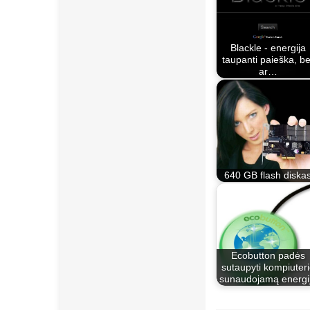
Blackle - energija
taupanti paieška, be
ar…
640 GB flash diska
Ecobutton padės
sutaupyti kompiuter
sunaudojamą energi