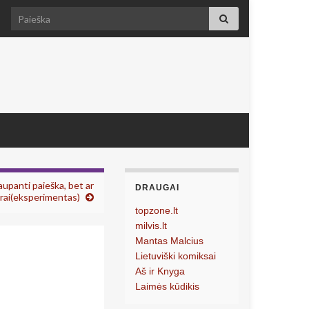
Search for:
aupanti paieška, bet ar
DRAUGAI
krai(eksperimentas)
topzone.lt
milvis.lt
Mantas Malcius
Lietuviški komiksai
Aš ir Knyga
Laimės kūdikis