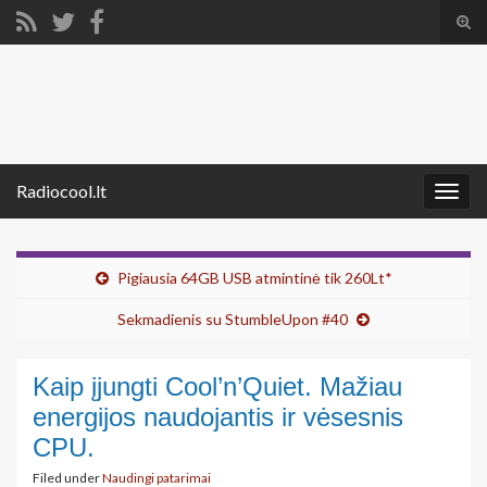
Tog
sear
Search for:
for
Radiocool.lt
Togg
navig
Pigiausia 64GB USB atmintinė tik 260Lt*
Sekmadienis su StumbleUpon #40
Kaip įjungti Cool’n’Quiet. Mažiau
energijos naudojantis ir vėsesnis
CPU.
Filed under
Naudingi patarimai