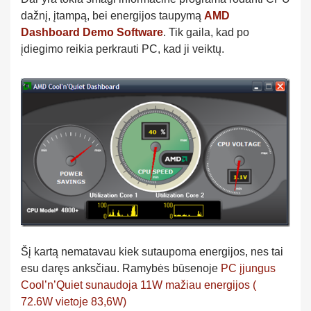
dažnį, įtampą, bei energijos taupymą
AMD
Dashboard Demo Software
. Tik gaila, kad po
įdiegimo reikia perkrauti PC, kad ji veiktų.
Šį kartą nematavau kiek sutaupoma energijos, nes tai
esu daręs anksčiau. Ramybės būsenoje
PC įjungus
Cool’n’Quiet sunaudoja 11W mažiau energijos (
72.6W vietoje 83,6W)