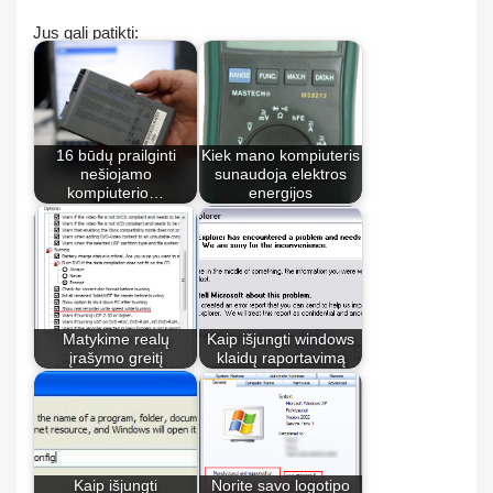
Jus gali patikti:
16 būdų prailginti
Kiek mano kompiuteris
nešiojamo
sunaudoja elektros
kompiuterio…
energijos
Matykime realų
Kaip išjungti windows
įrašymo greitį
klaidų raportavimą
Kaip išjungti
Norite savo logotipo