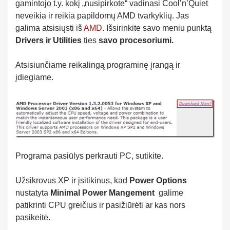
gamintojo t.y. kokį „nusipirkote“ vadinasi Cool’n’Quiet
neveikia ir reikia papildomų AMD tvarkyklių. Jas
galima atsisiųsti iš
AMD
. Išsirinkite savo meniu punktą
Drivers ir Utilities
ties
savo procesoriumi.
Atsisiunčiame reikalingą programinę įrangą ir
įdiegiame.
Programa pasiūlys perkrauti PC, sutikite.
Užsikrovus XP ir įsitikinus, kad
Power Options
nustatyta
Minimal Power Mangement
galime
patikrinti CPU greičius ir pasižiūrėti ar kas nors
pasikeitė.