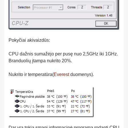
Pokyčiai akivaizdūs:
CPU dažnis sumažėjo per pusę nuo 2,5GHz iki 1GHz.
Branduolių įtampa nukrito 20%.
Nukrito ir temperatūra(
Everest
duomenys).
Dar yra tokia smagi informacinė programa rodanti CPU