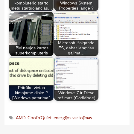
kompiuterio starto
Windows System
metu startuojančias…
Properties lange ?
Microsoft išsigando
IBM naujos kartos
ES, dabar lengviau
superkompiuteris
galima…
Pritrūko vietos
kietajame diske ?
Windows 7 ir Dievo
[Windows patarimai]
režimas (GodMode)
AMD
,
Cool'n'Quiet
,
energijos vartojimas