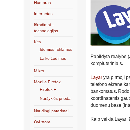
Humoras
Internetas
Išradimai –
technologijos
Kita
Įdomios reklamos
Papildyta realybė 
Laiko žudimas
kompiuteriniais.
Mikro
Layar
yra pirmoji p
Mozilla Firefox
telefono ekrane ka
Firefox +
bankomatus. Rodomas
koordinatėmis gaut
Naršyklės priedai
duomenų baze (inte
Naudingi patarimai
Kaip veikia Layar i
Ovi store