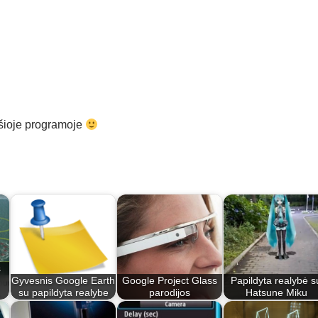
 šioje programoje
s
Gyvesnis Google Earth
Google Project Glass
Papildyta realybė s
su papildyta realybe
parodijos
Hatsune Miku