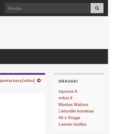
Search for:
amina kavą [video]
DRAUGAI
topzone.lt
milvis.lt
Mantas Malcius
Lietuviški komiksai
Aš ir Knyga
Laimės kūdikis