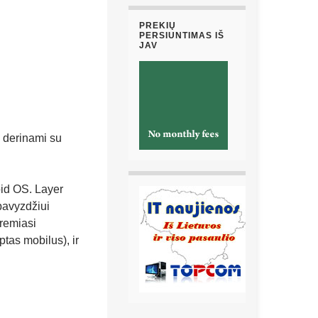
PREKIŲ
PERSIUNTIMAS IŠ
JAV
a derinami su
oid OS. Layer
pavyzdžiui
 remiasi
tas mobilus), ir