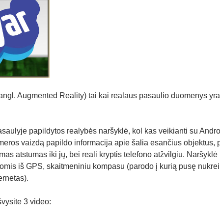
(angl. Augmented Reality) tai kai realaus pasaulio duomenys yr
asaulyje papildytos realybės naršyklė, kol kas veikianti su Andr
meros vaizdą papildo informacija apie šalia esančius objektus, 
 atstumas iki jų, bei reali kryptis telefono atžvilgiu. Naršyklė
omis iš GPS, skaitmeniniu kompasu (parodo į kurią pusę nukreip
rnetas).
švysite 3 video: