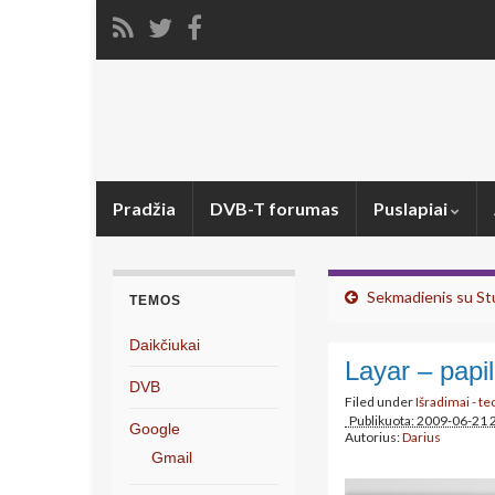
Pradžia
DVB-T forumas
Puslapiai
Sekmadienis su S
TEMOS
Daikčiukai
Layar – papil
DVB
Filed under
Išradimai - t
Publikuota: 2009-06-21 
Google
Autorius:
Darius
Gmail