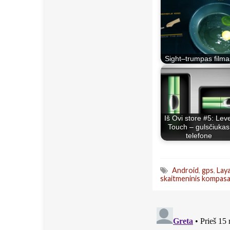
Sight–trumpas filma
Iš Ovi store #5: Leve
Touch – gulsčiukas
telefone
Android
,
gps
,
Lay
skaitmeninis kompas