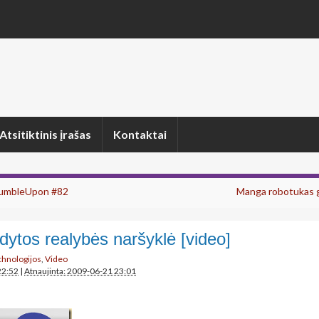
Atsitiktinis įrašas
Kontaktai
tumbleUpon #82
Manga robotukas g
dytos realybės naršyklė [video]
echnologijos
,
Video
22:52
|
Atnaujinta: 2009-06-21 23:01