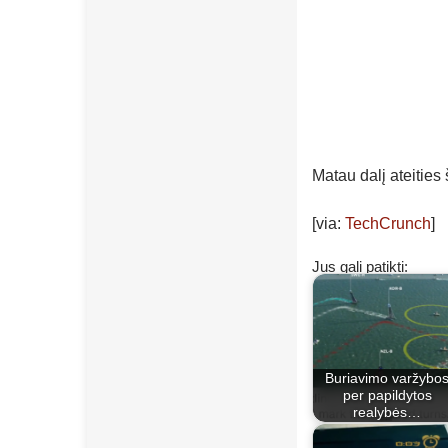
Matau dalį ateities
[via:
TechCrunch
]
Jus gali patikti:
Buriavimo varžybo
per papildytos
realybės…