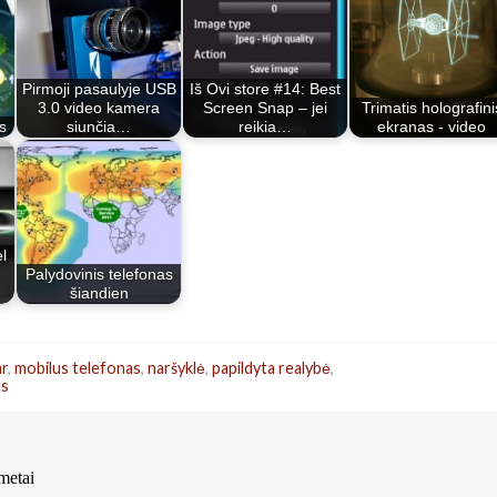
Pirmoji pasaulyje USB
Iš Ovi store #14: Best
3.0 video kamera
Screen Snap – jei
Trimatis holografini
s
siunčia…
reikia…
ekranas - video
l
Palydovinis telefonas
šiandien
ar
,
mobilus telefonas
,
naršyklė
,
papildyta realybė
,
as