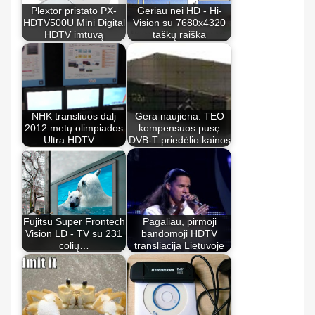
Plextor pristato PX-
Geriau nei HD - Hi-
HDTV500U Mini Digital
Vision su 7680x4320
HDTV imtuvą
taškų raiška
NHK transliuos dalį
Gera naujiena: TEO
2012 metų olimpiados
kompensuos pusę
Ultra HDTV…
DVB-T priedėlio kainos
Fujitsu Super Frontech
Pagaliau, pirmoji
Vision LD - TV su 231
bandomoji HDTV
colių…
transliacija Lietuvoje