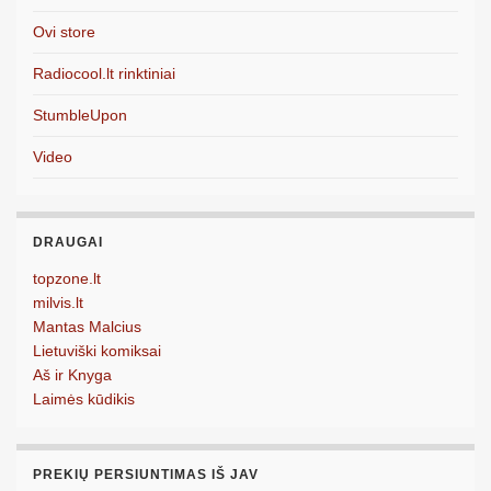
Ovi store
Radiocool.lt rinktiniai
StumbleUpon
Video
DRAUGAI
topzone.lt
milvis.lt
Mantas Malcius
Lietuviški komiksai
Aš ir Knyga
Laimės kūdikis
PREKIŲ PERSIUNTIMAS IŠ JAV