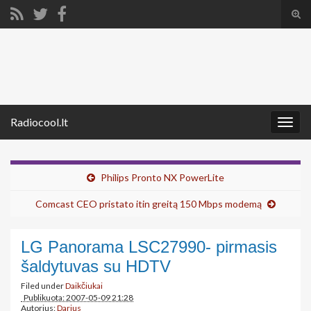
Tog
sear
Search for:
for
Radiocool.lt
Togg
navig
Philips Pronto NX PowerLite
Comcast CEO pristato itin greitą 150 Mbps modemą
LG Panorama LSC27990- pirmasis
šaldytuvas su HDTV
Filed under
Daikčiukai
Publikuota: 2007-05-09 21:28
Autorius:
Darius