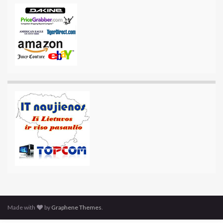
Made with
by
Graphene Themes
.