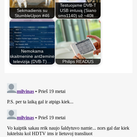
Testuojame DVB-T
Sekmadienis su
USB imtuvą (Siano
StumbleUpon #46
sms1140) už ~40lt…
Nemokama
skaitmeninė antžeminė
televizija (DVB-T)…
Philips READUS