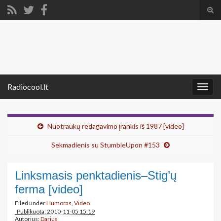
Tog
sear
Search for:
for
Radiocool.lt
Togg
navig
Nuotraukų redagavimo įrankis iš 1987 [video]
Sekmadienis su StumbleUpon #153
Linksmasis penktadienis–Stig’ų
ferma [video]
Filed under
Humoras
,
Video
Publikuota: 2010-11-05 15:19
Autorius:
Darius