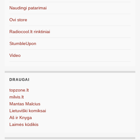
Naudingi patarimai
Ovi store
Radiocool.lt rinktiniai
StumbleUpon
Video
DRAUGAI
topzone.lt
milvis.lt
Mantas Malcius
Lietuviški komiksai
Aš ir Knyga
Laimės kūdikis