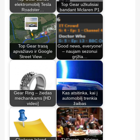
elektromobilį Tesla
Top Gear užkulisiai
Roadster…
bandant Mclaren P1
Top Gear trasą
Good news, everyone!
apvažiavo ir Google
– naujam sezonui
Street View…
grįžta…
Gear Ring – žiedas
Kas atsitinka, kai į
mechanikams [HD
automobilį trenkia
video]
žaibas
Clarkson Island –
TVGorge – žiūrime