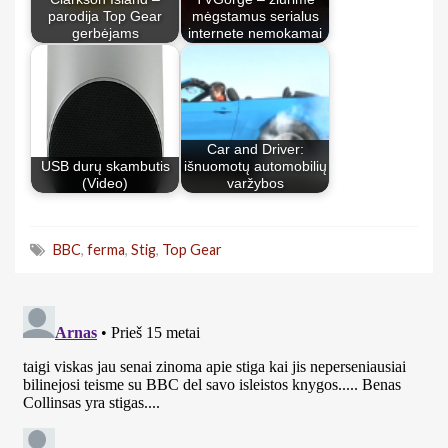
parodija Top Gear
mėgstamus serialus
gerbėjams
internete nemokamai
Car and Driver:
USB durų skambutis
išnuomotų automobilių
(Video)
varžybos
BBC
,
ferma
,
Stig
,
Top Gear