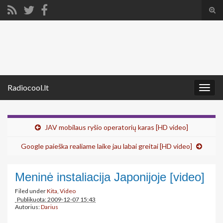
Tog
sear
Search for:
for
Radiocool.lt
Togg
navig
JAV mobilaus ryšio operatorių karas [HD video]
Google paieška realiame laike jau labai greitai [HD video]
Meninė instaliacija Japonijoje [video]
Filed under
Kita
,
Video
Publikuota: 2009-12-07 15:43
Autorius:
Darius