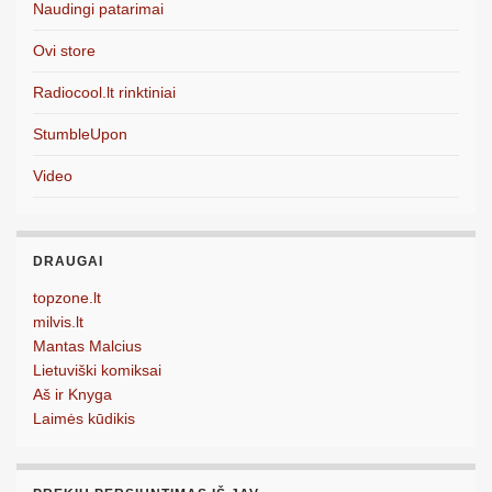
Naudingi patarimai
Ovi store
Radiocool.lt rinktiniai
StumbleUpon
Video
DRAUGAI
topzone.lt
milvis.lt
Mantas Malcius
Lietuviški komiksai
Aš ir Knyga
Laimės kūdikis