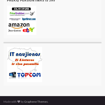
PREKIŲ PERSIUNTIMAS IŠ JAV
Made with
by
Graphene Themes
.