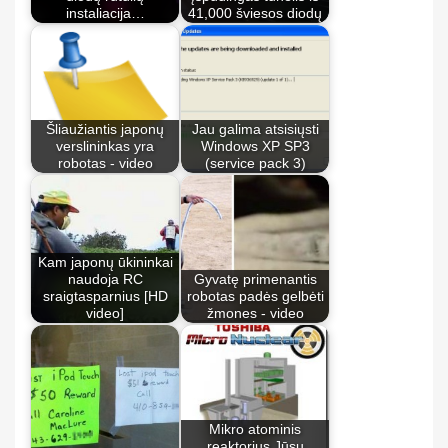
instaliacija…
41,000 šviesos diodų
Šliaužiantis japonų
Jau galima atsisiųsti
verslininkas yra
Windows XP SP3
robotas - video
(service pack 3)
Kam japonų ūkininkai
naudoja RC
Gyvatę primenantis
sraigtasparnius [HD
robotas padės gelbėti
video]
žmones - video
Mikro atominis
reaktorius Jūsų