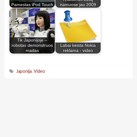
Pamestas iPod Touch
namuose jau 2009
Tik Japonijoje –
robotas demonstruos
Labai keista Nokia
madas
reklama - video
Japonija
,
Video