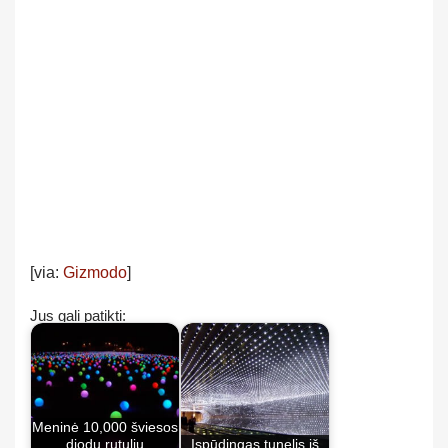
[via:
Gizmodo
]
Jus gali patikti:
Meninė 10,000 šviesos
diodų rutulių
Įspūdingas tunelis iš