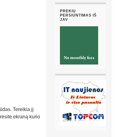
PREKIŲ
PERSIUNTIMAS IŠ
JAV
as. Tereikia jį
urėsite ekraną kurio