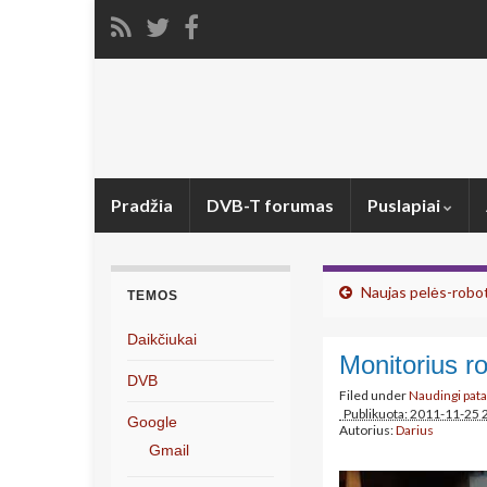
Pradžia
DVB-T forumas
Puslapiai
Naujas pelės-robot
TEMOS
Daikčiukai
Monitorius ro
DVB
Filed under
Naudingi pat
Publikuota: 2011-11-25 
Google
Autorius:
Darius
Gmail