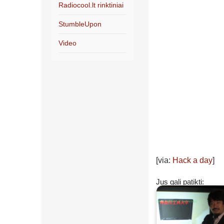
Radiocool.lt rinktiniai
StumbleUpon
Video
[via:
Hack a day
]
Jus gali patikti: