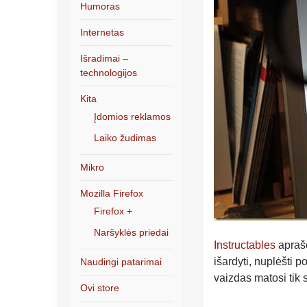
Humoras
Internetas
Išradimai –
technologijos
Kita
Įdomios reklamos
Laiko žudimas
Mikro
Mozilla Firefox
Firefox +
Naršyklės priedai
Instructables
aprašo
išardyti, nuplėšti p
Naudingi patarimai
vaizdas matosi tik 
Ovi store