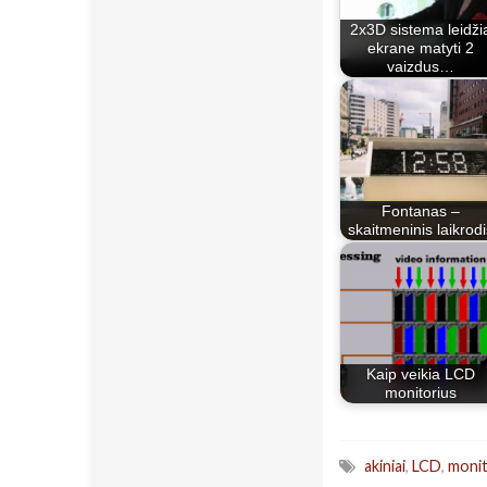
2x3D sistema leidži
ekrane matyti 2
vaizdus…
Fontanas –
skaitmeninis laikrodi
Kaip veikia LCD
monitorius
akiniai
,
LCD
,
monit