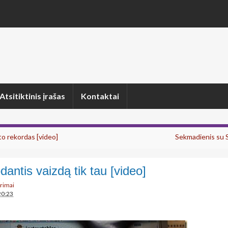
Atsitiktinis įrašas
Kontaktai
o rekordas [video]
Sekmadienis su
dantis vaizdą tik tau [video]
arimai
20:23