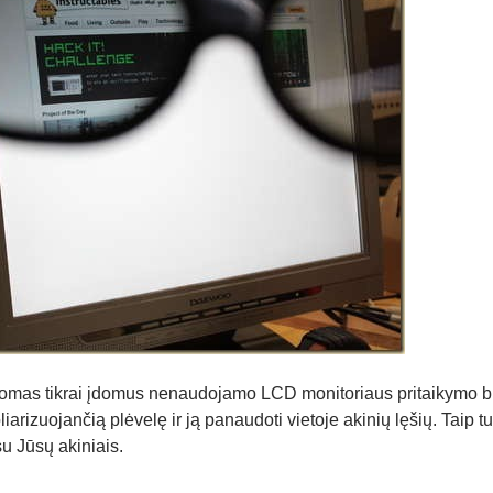
mas tikrai įdomus nenaudojamo LCD monitoriaus pritaikymo būd
oliarizuojančią plėvelę ir ją panaudoti vietoje akinių lęšių. Taip t
su Jūsų akiniais.