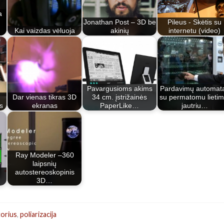
a
Jonathan Post – 3D be
Pileus - Skėtis su
Kai vaizdas vėluoja
akinių
internetu (video)
Pavargusioms akims
Pardavimų automat
Dar vienas tikras 3D
34 cm. įstrižainės
su permatomu lietim
s
ekranas
PaperLike…
jautriu…
Ray Modeler –360
laipsnių
autostereoskopinis
3D…
orius
,
poliarizacija