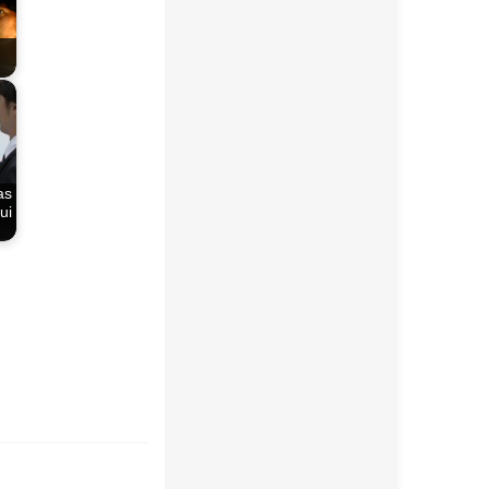
as
ui