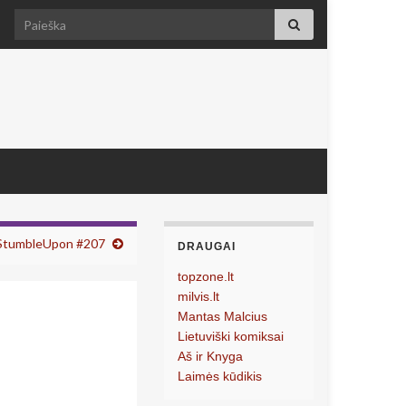
Search for:
 StumbleUpon #207
DRAUGAI
topzone.lt
milvis.lt
Mantas Malcius
Lietuviški komiksai
Aš ir Knyga
Laimės kūdikis