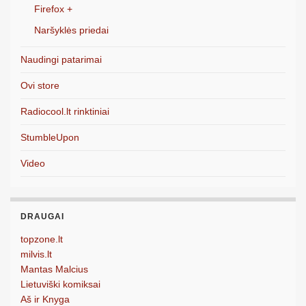
Firefox +
Naršyklės priedai
Naudingi patarimai
Ovi store
Radiocool.lt rinktiniai
StumbleUpon
Video
DRAUGAI
topzone.lt
milvis.lt
Mantas Malcius
Lietuviški komiksai
Aš ir Knyga