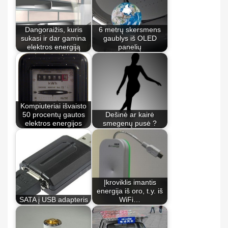
Dangoraižis, kuris
6 metrų skersmens
sukasi ir dar gamina
gaublys iš OLED
elektros energiją
panelių
Kompiuteriai išvaisto
50 procentų gautos
Dešinė ar kairė
elektros energijos
smegenų pusė ?
Įkroviklis imantis
energija iš oro, t.y. iš
SATA į USB adapteris
WiFi…