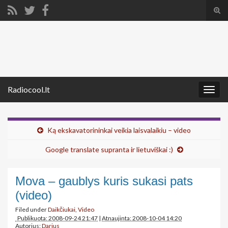
Tog
sear
Search for:
for
Radiocool.lt
Togg
navig
Ką ekskavatorininkai veikia laisvalaikiu – video
Google translate supranta ir lietuviškai :)
Mova – gaublys kuris sukasi pats
(video)
Filed under
Daikčiukai
,
Video
Publikuota: 2008-09-24 21:47
|
Atnaujinta: 2008-10-04 14:20
Autorius:
Darius