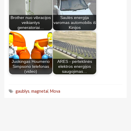
Brother nuo vibracijos
Saulės energija
veikiantys
varomas automobilis iš
generatoriai…
Kinijos
Juokingas Houmerio
ARES - perteklinės
Simpsono telefonas
elektros energijos
(video)
saugojimas…
gaublys
,
magnetai
,
Mova