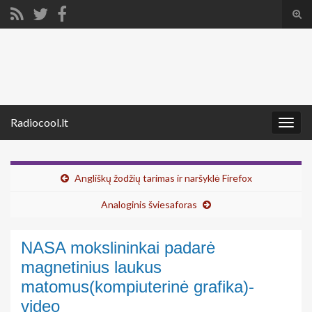
Tog
sear
Search for:
for
Radiocool.lt
Togg
navig
Angliškų žodžių tarimas ir naršyklė Firefox
Analoginis šviesaforas
NASA mokslininkai padarė
magnetinius laukus
matomus(kompiuterinė grafika)-
video