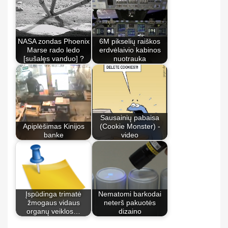
NASA zondas Phoenix
6M pikselių raiškos
Marse rado ledo
erdvėlaivio kabinos
[sušalęs vanduo] ?
nuotrauka
Sausainių pabaisa
Apiplėšimas Kinijos
(Cookie Monster) -
banke
video
Įspūdinga trimatė
Nematomi barkodai
žmogaus vidaus
neterš pakuotės
organų veiklos…
dizaino