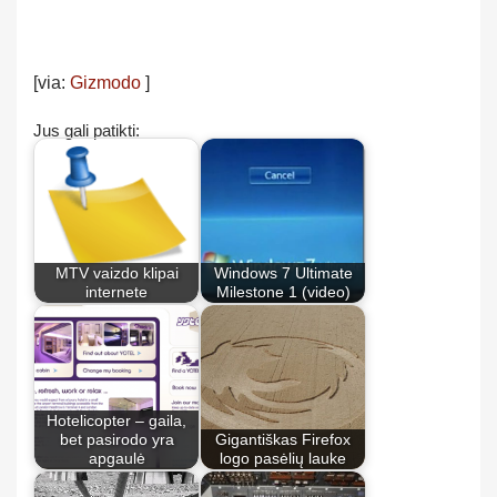
[via:
Gizmodo
]
Jus gali patikti:
MTV vaizdo klipai
Windows 7 Ultimate
internete
Milestone 1 (video)
Hotelicopter – gaila,
bet pasirodo yra
Gigantiškas Firefox
apgaulė
logo pasėlių lauke