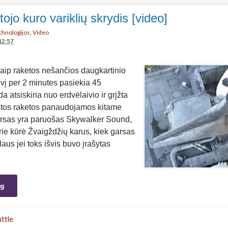
tojo kuro variklių skrydis [video]
echnologijos
,
Video
12:57
aip raketos nešančios daugkartinio
vį per 2 minutes pasiekia 45
da atsiskiria nuo erdvėlaivio ir grįžta
stos raketos panaudojamos kitame
arsas yra paruošas Skywalker Sound,
rie kūrė Žvaigždžių karus, kiek garsas
laus jei toks išvis buvo įrašytas
ng
ttle