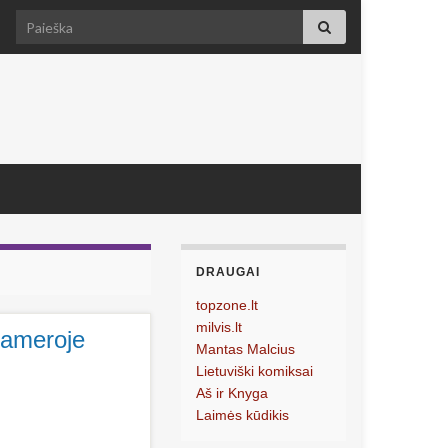
Search for:
DRAUGAI
topzone.lt
milvis.lt
kameroje
Mantas Malcius
Lietuviški komiksai
Aš ir Knyga
Laimės kūdikis