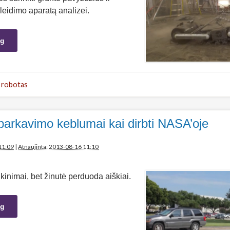
sileidimo aparatą analizei.
ng
,
robotas
parkavimo keblumai kai dirbti NASA’oje
11:09
|
Atnaujinta: 2013-08-16 11:10
ikinimai, bet žinutė perduoda aiškiai.
ng