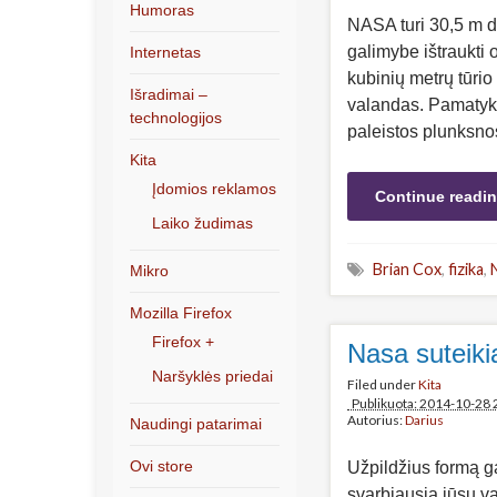
Humoras
NASA turi 30,5 m d
galimybe ištraukti 
Internetas
kubinių metrų tūrio
Išradimai –
valandas. Pamatyk
technologijos
paleistos plunksno
Kita
Įdomios reklamos
Continue readi
Laiko žudimas
Brian Cox
,
fizika
,
Mikro
Mozilla Firefox
Firefox +
Nasa suteiki
Naršyklės priedai
Filed under
Kita
Publikuota: 2014-10-28 
Autorius:
Darius
Naudingi patarimai
Ovi store
Užpildžius formą ga
svarbiausia jūsų va