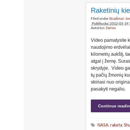
Raketinių kie
Filed under
Išradimai - t
Publikuota: 2012-03-19 
Autorius:
Darius
Video pamatysite k
naudojimo erdvėlai
kilometrų aukštį, ta
atgal į žemę. Sura
skrydyje. Video g
tų pačių žmonių ku
skiriasi nuo origina
pasakyti negaliu.
Continue readi
NASA
,
raketa
,
Shu