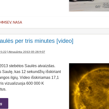
MMSEV
,
NASA
aulės per tris minutes [video]
21:22
|
Atnaujinta: 2013-05-28 9:07
013 stebėtos Saulės atvaizdas.
 Saulę, kas 12 sekundžių išskiriant
angos ilgių. Video išskiriamas 17,1
ris vizualizuoja 600 000 K
tus.
ng