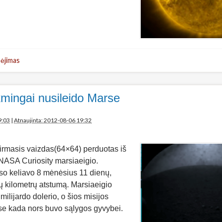
ėjimas
kmingai nusileido Marse
9:03
|
Atnaujinta: 2012-08-06 19:32
irmasis vaizdas(64×64) perduotas iš
 NASA Curiosity marsiaeigio.
rso keliavo 8 mėnėsius 11 dienų,
ų kilometrų atstumą. Marsiaeigio
 milijardo dolerio, o šios misijos
Marse kada nors buvo sąlygos gyvybei.