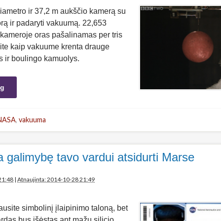
iametro ir 37,2 m aukščio kamerą su
orą ir padaryti vakuumą. 22,653
 kameroje oras pašalinamas per tris
ite kaip vakuume krenta drauge
s ir boulingo kamuolys.
ng
NASA
,
vakuuma
a galimybę tavo vardui atsidurti Marse
21:48
|
Atnaujinta: 2014-10-28 21:49
usite simbolinį įlaipinimo taloną, bet
rdas bus išėstas ant mažų silicio