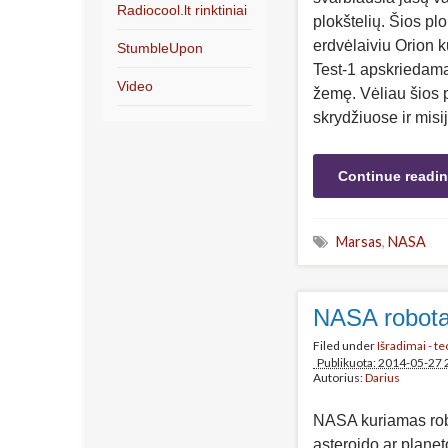
Radiocool.lt rinktiniai
plokštelių. Šios pl
erdvėlaiviu Orion ku
StumbleUpon
Test-1 apskriedamas
Video
žemę. Vėliau šios p
skrydžiuose ir mis
Continue readi
Marsas
,
NASA
NASA robota
Filed under
Išradimai - t
Publikuota: 2014-05-27 
Autorius:
Darius
NASA kuriamas rob
asteroido ar planet