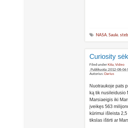
NASA
,
Saulė
,
steb
Curiosity sė
Filed under
Kita
,
Video
Publikuota: 2012-08-06 
Autorius:
Darius
Nuotraukoje pats p
ką tik nusileidusio
Marsiaeigis iki Ma
įveikęs 563 milijon
kūrimui išleista 2,5
tikslas ištirti ar 