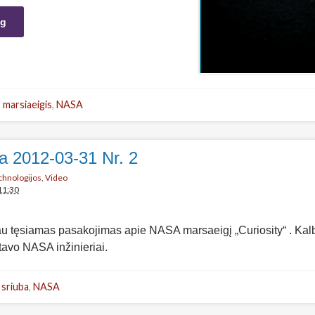
ng
,
marsiaeigis
,
NASA
a 2012-03-31 Nr. 2
echnologijos
,
Video
11:30
iau tęsiamas pasakojimas apie NASA marsaeigį „Curiosity“ . Kalb
tavo NASA inžinieriai.
sriuba
,
NASA