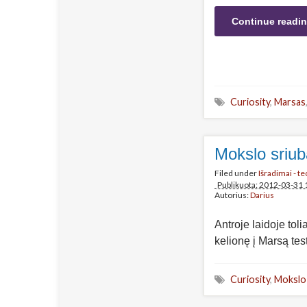
Continue readi
Curiosity
,
Marsas
Mokslo sriub
Filed under
Išradimai - t
Publikuota: 2012-03-31 
Autorius:
Darius
Antroje laidoje tol
kelionę į Marsą tes
Curiosity
,
Mokslo 