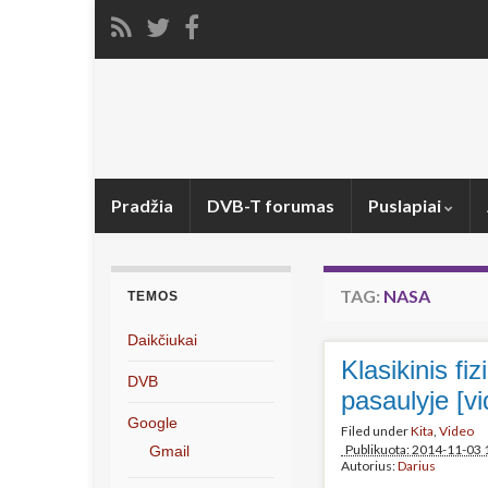
Pradžia
DVB-T forumas
Puslapiai
TAG:
NASA
TEMOS
Daikčiukai
Klasikinis f
DVB
pasaulyje [vi
Google
Filed under
Kita
,
Video
Publikuota: 2014-11-03 
Gmail
Autorius:
Darius