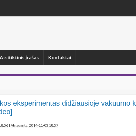
Atsitiktinis įrašas
Kontaktai
izikos eksperimentas didžiausioje vakuumo 
deo]
18:56
|
Atnaujinta: 2014-11-03 18:57