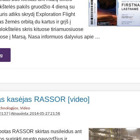
okštelės pakils gruodžio 4 dieną su
ris atliks skrydį Exploration Flight
 žemės orbitą du kartus ir grįš į
lokštelės skris kituose tiriamuosiuose
ijose į Marsą. Nasa informuos dalyvius apie …
ng
s kasėjas RASSOR [video]
echnologijos
,
Video
21:57
|
Atnaujinta: 2014-05-27 21:58
otas RASSOR skirtas nusileidus ant
os surinkti grunto pavyzdžius ir